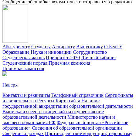
Сообщение об ошибке автоматически отправится в редакцию.
Абитуриенту
Студенту
Аспиранту
Выпускнику
О БелГУ
Образование
Наука и инновации
Сотрудничество
Студенческая жизнь
Приоритет-2030
Личный кабинет
Студенческий портал
Приёмная комиссия
Приёмная комиссия
Наверх
Контакты и реквизиты
Телефонный справочник
Сертификаты
и свидетельства
Ресурсы
Карта сайта
Наличие
государственной аккредитации образовательной деятельности
Выписка из реестра лицензий на осуществление
образовательной деятельности
Министерствo науки и
высшего образования РФ
Федеральный портал «Российское
образование»
Сведения об образовательной организации
Сведения о доходах
Противодействие коррупции, терроризму