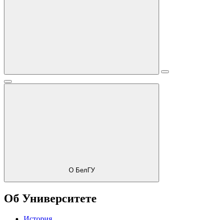
О БелГУ
Об Университете
История