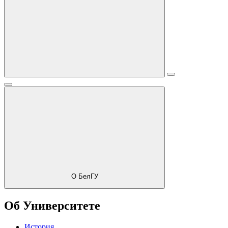
О БелГУ
Об Университете
История