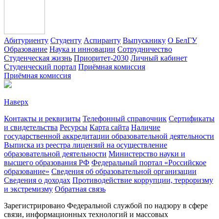
Абитуриенту
Студенту
Аспиранту
Выпускнику
О БелГУ
Образование
Наука и инновации
Сотрудничество
Студенческая жизнь
Приоритет-2030
Личный кабинет
Студенческий портал
Приёмная комиссия
Приёмная комиссия
Наверх
Контакты и реквизиты
Телефонный справочник
Сертификаты
и свидетельства
Ресурсы
Карта сайта
Наличие
государственной аккредитации образовательной деятельности
Выписка из реестра лицензий на осуществление
образовательной деятельности
Министерствo науки и
высшего образования РФ
Федеральный портал «Российское
образование»
Сведения об образовательной организации
Сведения о доходах
Противодействие коррупции, терроризму
и экстремизму
Обратная связь
Зарегистрировано Федеральной службой по надзору в сфере
связи, информационных технологий и массовых