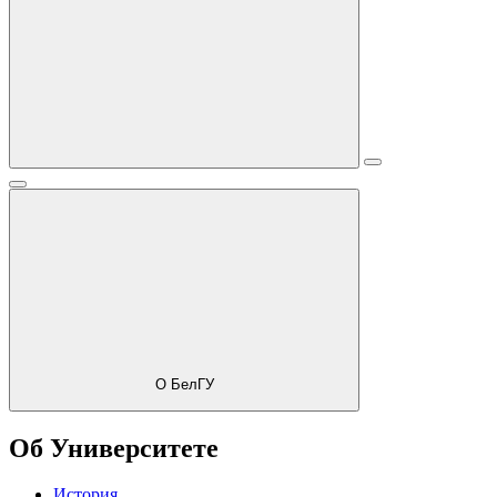
О БелГУ
Об Университете
История