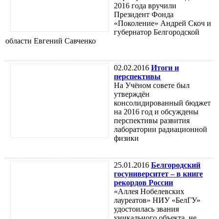
2016 года вручили
Президент Фонда
«Поколение» Андрей Скоч и
губернатор Белгородской
области Евгений Савченко
02.02.2016
Итоги и
перспективы
На Учёном совете был
утверждён
консолидированный бюджет
на 2016 год и обсуждены
перспективы развития
лаборатории радиационной
физики
25.01.2016
Белгородский
госуниверситет – в книге
рекордов России
«Аллея Нобелевских
лауреатов» НИУ «БелГУ»
удостоилась звания
уникального объекта, не