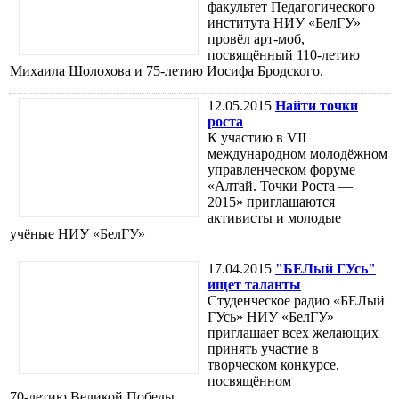
факультет Педагогического
института НИУ «БелГУ»
провёл арт-моб,
посвящённый 110-летию
Михаила Шолохова и 75-летию Иосифа Бродского.
12.05.2015
Найти точки
роста
К участию в VII
международном молодёжном
управленческом форуме
«Алтай. Точки Роста —
2015» приглашаются
активисты и молодые
учёные НИУ «БелГУ»
17.04.2015
"БЕЛый ГУсь"
ищет таланты
Студенческое радио «БЕЛый
ГУсь» НИУ «БелГУ»
приглашает всех желающих
принять участие в
творческом конкурсе,
посвящённом
70-летию Великой Победы.