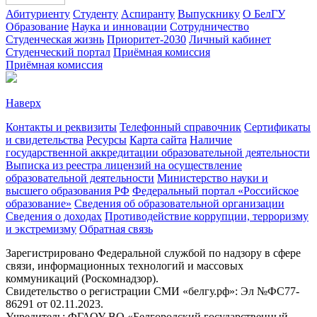
Абитуриенту
Студенту
Аспиранту
Выпускнику
О БелГУ
Образование
Наука и инновации
Сотрудничество
Студенческая жизнь
Приоритет-2030
Личный кабинет
Студенческий портал
Приёмная комиссия
Приёмная комиссия
Наверх
Контакты и реквизиты
Телефонный справочник
Сертификаты
и свидетельства
Ресурсы
Карта сайта
Наличие
государственной аккредитации образовательной деятельности
Выписка из реестра лицензий на осуществление
образовательной деятельности
Министерствo науки и
высшего образования РФ
Федеральный портал «Российское
образование»
Сведения об образовательной организации
Сведения о доходах
Противодействие коррупции, терроризму
и экстремизму
Обратная связь
Зарегистрировано Федеральной службой по надзору в сфере
связи, информационных технологий и массовых
коммуникаций (Роскомнадзор).
Свидетельство о регистрации СМИ «белгу.рф»: Эл №ФС77-
86291 от 02.11.2023.
Учредитель: ФГАОУ ВО «Белгородский государственный