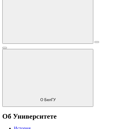
О БелГУ
Об Университете
История