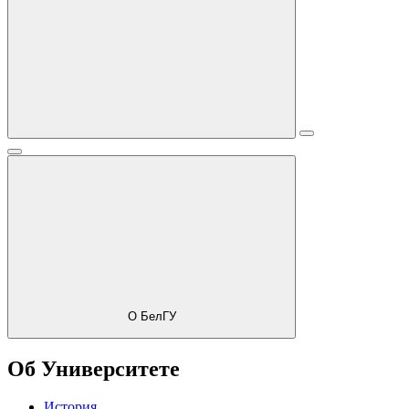
О БелГУ
Об Университете
История