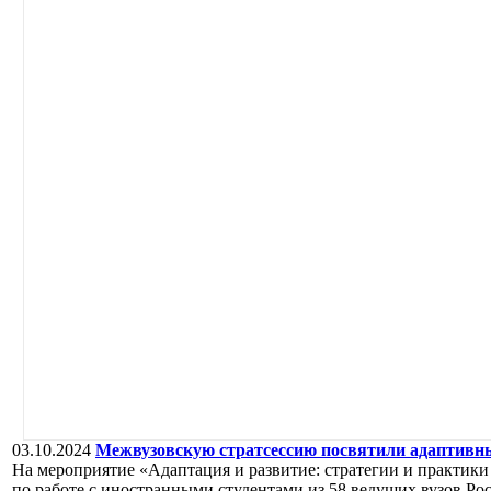
03.10.2024
Межвузовскую стратсессию посвятили адаптивн
На мероприятие «Адаптация и развитие: стратегии и практи
по работе с иностранными студентами из 58 ведущих вузов Ро