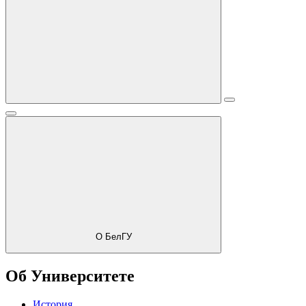
О БелГУ
Об Университете
История