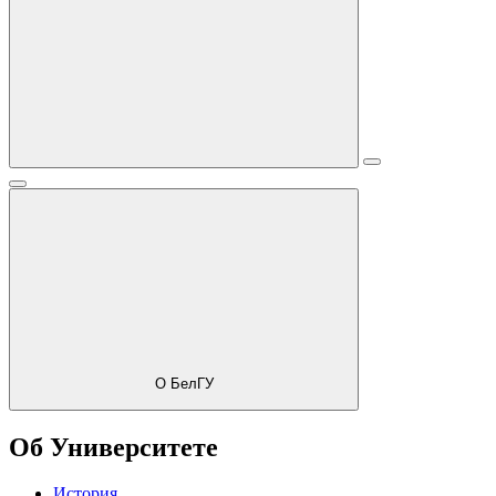
О БелГУ
Об Университете
История