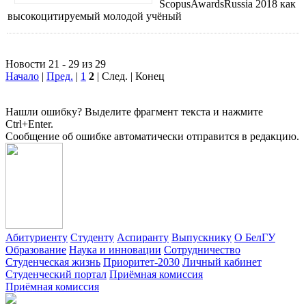
ScopusAwardsRussia 2018 как
высокоцитируемый молодой учёный
Новости 21 - 29 из 29
Начало
|
Пред.
|
1
2
| След. | Конец
Нашли ошибку? Выделите фрагмент текста и нажмите
Ctrl+Enter.
Сообщение об ошибке автоматически отправится в редакцию.
Абитуриенту
Студенту
Аспиранту
Выпускнику
О БелГУ
Образование
Наука и инновации
Сотрудничество
Студенческая жизнь
Приоритет-2030
Личный кабинет
Студенческий портал
Приёмная комиссия
Приёмная комиссия