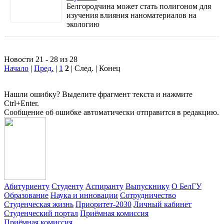
Белгородчина может стать полигоном для
изучения влияния наноматериалов на
экологию
Новости 21 - 28 из 28
Начало
|
Пред.
|
1
2
| След. | Конец
Нашли ошибку? Выделите фрагмент текста и нажмите
Ctrl+Enter.
Сообщение об ошибке автоматически отправится в редакцию.
Абитуриенту
Студенту
Аспиранту
Выпускнику
О БелГУ
Образование
Наука и инновации
Сотрудничество
Студенческая жизнь
Приоритет-2030
Личный кабинет
Студенческий портал
Приёмная комиссия
Приёмная комиссия