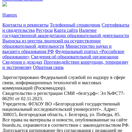
Наверх
Контакты и реквизиты
Телефонный справочник
Сертификаты
и свидетельства
Ресурсы
Карта сайта
Наличие
государственной аккредитации образовательной деятельности
Выписка из реестра лицензий на осуществление
образовательной деятельности
Министерствo науки и
высшего образования РФ
Федеральный портал «Российское
образование»
Сведения об образовательной организации
Сведения о доходах
Противодействие коррупции, терроризму
и экстремизму
Обратная связь
Зарегистрировано Федеральной службой по надзору в сфере
связи, информационных технологий и массовых
коммуникаций (Роскомнадзор).
Свидетельство о регистрации СМИ «белгу.рф»: Эл №ФС77-
86291 от 02.11.2023.
Учредитель: ФГАОУ ВО «Белгородский государственный
национальный исследовательский университет». Адрес:
308015, Белгородская область, г. Белгород, ул. Победы, 85.
Все права на материалы и новости, опубликованные на сайте
bsuedu.ru, охраняются в соответствии с законодательством РФ.
Допускается цитирование без согласования с редакцией не