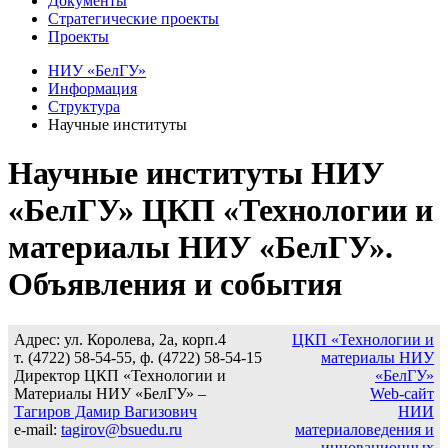
Документы
Стратегические проекты
Проекты
НИУ «БелГУ»
Информация
Структура
Научные институты
Научные институты НИУ
«БелГУ» ЦКП «Технологии и
материалы НИУ «БелГУ».
Объявления и события
Адрес: ул. Королева, 2а, корп.4
ЦКП «Технологии и
т. (4722) 58-54-55, ф. (4722) 58-54-15
материалы НИУ
Директор ЦКП «Технологии и
«БелГУ»
Материалы НИУ «БелГУ» –
Web-сайт
Тагиров Дамир Вагизович
НИИ
e-mail:
tagirov@bsuedu.ru
материаловедения и
инновационных