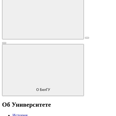
О БелГУ
Об Университете
История