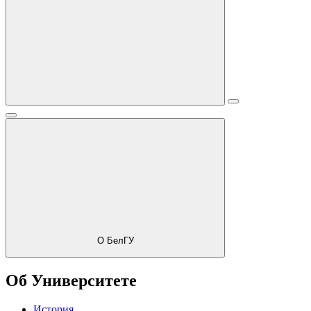
О БелГУ
Об Университете
История