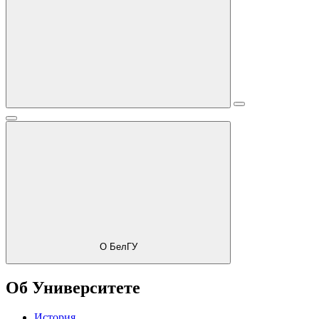
О БелГУ
Об Университете
История