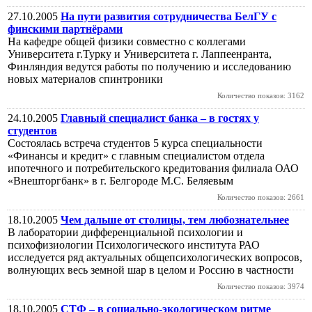
27.10.2005
На пути развития сотрудничества БелГУ с
финскими партнёрами
На кафедре общей физики совместно с коллегами
Университета г.Турку и Университета г. Лаппеенранта,
Финляндия ведутся работы по получению и исследованию
новых материалов спинтроники
Количество показов: 3162
24.10.2005
Главный специалист банка – в гостях у
студентов
Состоялась встреча студентов 5 курса специальности
«Финансы и кредит» с главным специалистом отдела
ипотечного и потребительского кредитования филиала ОАО
«Внешторгбанк» в г. Белгороде М.С. Беляевым
Количество показов: 2661
18.10.2005
Чем дальше от столицы, тем любознательнее
В лаборатории дифференциальной психологии и
психофизиологии Психологического института РАО
исследуется ряд актуальных общепсихологических вопросов,
волнующих весь земной шар в целом и Россию в частности
Количество показов: 3974
18.10.2005
СТФ – в социально-экологическом ритме