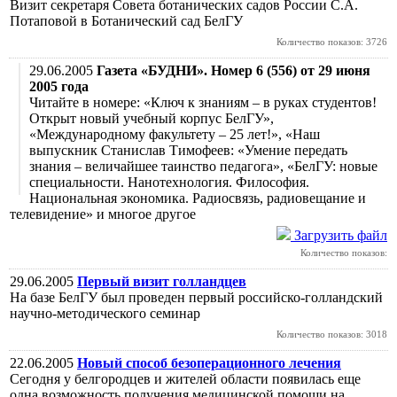
Визит секретаря Совета ботанических садов России С.А.
Потаповой в Ботанический сад БелГУ
Количество показов: 3726
29.06.2005
Газета «БУДНИ». Номер 6 (556) от 29 июня
2005 года
Читайте в номере: «Ключ к знаниям – в руках студентов!
Открыт новый учебный корпус БелГУ»,
«Международному факультету – 25 лет!», «Наш
выпускник Станислав Тимофеев: «Умение передать
знания – величайшее таинство педагога», «БелГУ: новые
специальности. Нанотехнология. Философия.
Национальная экономика. Радиосвязь, радиовещание и
телевидение» и многое другое
Загрузить файл
Количество показов:
29.06.2005
Первый визит голландцев
На базе БелГУ был проведен первый российско-голландский
научно-методического семинар
Количество показов: 3018
22.06.2005
Новый способ безоперационного лечения
Сегодня у белгородцев и жителей области появилась еще
одна возможность получения медицинской помощи на