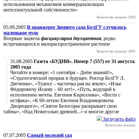
использования механизмов коммерциализации
интеллектуальной собственности»
Количество показов: 3063
05.09.2005
В оранжерее Зимнего сада БелГУ случилось
маленькое чудо
Впервые зацвела
фасцикулярия двухцветная
, редко
встречающееся и малораспространенное растение
Количество показов: 3091
31.08.2005
Газета «БУДНИ». Номер 7 (557) от 31 августа
2005 года
Читайте в номере: «1 сентября – Днём знаний!»,
«Стратегический прорыв в будущее. Ректор БелГУ Л.
Дятченко», «Туапсе – частичка рая на земле», «Илье
Фёдоровичу Исаеву – 60 лет!», «Путь, ведущий к
исполнению мечты. Евгения Кириллова», «Вести с
истфака», «К 60-летию Евгения Владимировича
Дворецкого», «Святое Белогорье раскрывает свои
тайны», «Над Нежеголью древней...» и многое другое
Загрузить файл
Количество показов:
07.07.2005
Самый молодой сад