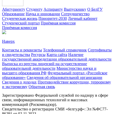
Абитуриенту
Студенту
Аспиранту
Выпускнику
О БелГУ
Образование
Наука и инновации
Сотрудничество
Студенческая жизнь
Приоритет-2030
Личный кабинет
Студенческий портал
Приёмная комиссия
Приёмная комиссия
Наверх
Контакты и реквизиты
Телефонный справочник
Сертификаты
и свидетельства
Ресурсы
Карта сайта
Наличие
государственной аккредитации образовательной деятельности
Выписка из реестра лицензий на осуществление
образовательной деятельности
Министерствo науки и
высшего образования РФ
Федеральный портал «Российское
образование»
Сведения об образовательной организации
Сведения о доходах
Противодействие коррупции, терроризму
и экстремизму
Обратная связь
Зарегистрировано Федеральной службой по надзору в сфере
связи, информационных технологий и массовых
коммуникаций (Роскомнадзор).
Свидетельство о регистрации СМИ «белгу.рф»: Эл №ФС77-
86291 от 02.11.2023.