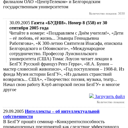
филиалом ОАО «ЦентрТелеком» и Белгородским
государственным университетом
Количество показов: 3030
30.09.2005
Газета «БУДНИ». Номер 8 (558) от 30
сентября 2005 года
Читайте в номере: «Поздравляем с Днём учителя!», «Дети
– её любовь, её жизнь... Эльвира Геннадьевна
Работягова», «К 300-летию Святителя Иоасафа, епископа
Белгородского и Обоянского», «Международное
сотрудничество. Профессор Луисвилльского
университета (США) Томас Лоусон читает лекции в
БелГУ. Русский француз Ренэ Герра», «И.А. Бунин –
мастер словесной живописи», «Год поступления – 1908-й. Из
фонда Музея истории БелГУ», «Из дальних странствий
возвратясь... США», «Творчество: поэзия, музыка, театр...
Начал свою работу Клуб авторской песни БелГУ» и многое
другое
Загрузить файл
Количество показов:
29.09.2005
Интеллекты – об интеллектуальной
собственности
В БелГУ прошёл семинар «Конкурентоспособность
промышленных предприятий как следствие эффективного