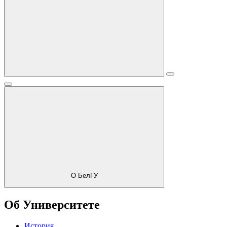
О БелГУ
Об Университете
История