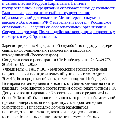
и свидетельства
Ресурсы
Карта сайта
Наличие
государственной аккредитации образовательной деятельности
Выписка из реестра лицензий на осуществление
образовательной деятельности
Министерствo науки и
высшего образования РФ
Федеральный портал «Российское
образование»
Сведения об образовательной организации
Сведения о доходах
Противодействие коррупции, терроризму
и экстремизму
Обратная связь
Зарегистрировано Федеральной службой по надзору в сфере
связи, информационных технологий и массовых
коммуникаций (Роскомнадзор).
Свидетельство о регистрации СМИ «белгу.рф»: Эл №ФС77-
86291 от 02.11.2023.
Учредитель: ФГАОУ ВО «Белгородский государственный
национальный исследовательский университет». Адрес:
308015, Белгородская область, г. Белгород, ул. Победы, 85.
Все права на материалы и новости, опубликованные на сайте
bsuedu.ru, охраняются в соответствии с законодательством РФ.
Допускается цитирование без согласования с редакцией не
более 50% от объёма оригинального материала с обязательной
прямой гиперссылкой на страницу, с которой материал
заимствован. Гиперссылка должна размещаться
непосредственно в тексте, воспроизводящем оригинальный
материал bsuedu.ru, до или после цитируемого блока.