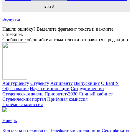
2 из 3
Вернуться
Нашли ошибку? Выделите фрагмент текста и нажмите
Ctrl+Enter.
Сообщение об ошибке автоматически отправится в редакцию.
Абитуриенту
Студенту
Аспиранту
Выпускнику
О БелГУ
Образование
Наука и инновации
Сотрудничество
Студенческая жизнь
Приоритет-2030
Личный кабинет
Студенческий портал
Приёмная комиссия
Приёмная комиссия
Наверх
Контакты и реквизиты
Телефонный справочник
Сертификаты