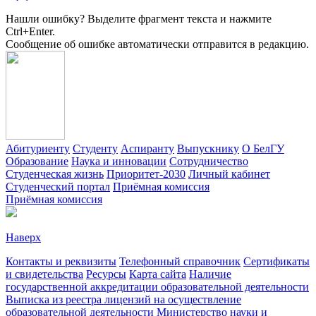
Нашли ошибку? Выделите фрагмент текста и нажмите
Ctrl+Enter.
Сообщение об ошибке автоматически отправится в редакцию.
Абитуриенту
Студенту
Аспиранту
Выпускнику
О БелГУ
Образование
Наука и инновации
Сотрудничество
Студенческая жизнь
Приоритет-2030
Личный кабинет
Студенческий портал
Приёмная комиссия
Приёмная комиссия
Наверх
Контакты и реквизиты
Телефонный справочник
Сертификаты
и свидетельства
Ресурсы
Карта сайта
Наличие
государственной аккредитации образовательной деятельности
Выписка из реестра лицензий на осуществление
образовательной деятельности
Министерствo науки и