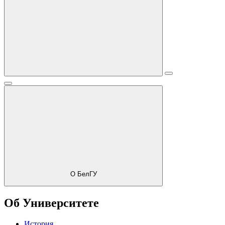
О БелГУ
Об Университете
История