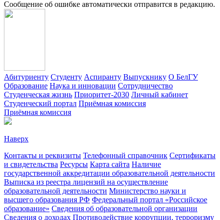
Сообщение об ошибке автоматически отправится в редакцию.
Абитуриенту
Студенту
Аспиранту
Выпускнику
О БелГУ
Образование
Наука и инновации
Сотрудничество
Студенческая жизнь
Приоритет-2030
Личный кабинет
Студенческий портал
Приёмная комиссия
Приёмная комиссия
Наверх
Контакты и реквизиты
Телефонный справочник
Сертификаты
и свидетельства
Ресурсы
Карта сайта
Наличие
государственной аккредитации образовательной деятельности
Выписка из реестра лицензий на осуществление
образовательной деятельности
Министерствo науки и
высшего образования РФ
Федеральный портал «Российское
образование»
Сведения об образовательной организации
Сведения о доходах
Противодействие коррупции, терроризму