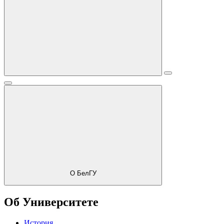
О БелГУ
Об Университете
История