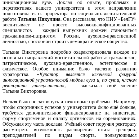
инновационном вузе. Доклад об опыте, проблемах и
перспективах нашего университета в этом направлении
подготовила и. о. проректора по социально-воспитательной
работе
Татьяна Никулина
. Она рассказала, что НИУ «БелГУ»
воспитывает не просто высококвалифицированных
специалистов – каждый выпускник должен становиться
гражданином-патриотом России, духовно-нравственной
личностью, способной строить демократическое общество.
Татьяна Викторовна подробно охарактеризовала каждое из
основных направлений воспитательной работы: гражданское,
патриотическое, духовно-нравственное, эстетическое и
физическое. Особое внимание было уделено развитию
кураторства. «
Куратор является ключевой фигурой
инновационной управленческой модели вуза и, по сути, членом
ректората университета
», — высказала своё мнение
Татьяна Викторовна.
Нельзя было не затронуть и некоторые проблемы. Например,
чтобы спортивных успехов у университета было ещё больше,
требуется дополнительное финансирование на инвентарь,
форму спортсменов и оплату оргвзносов на соревнованиях.
Обсуждая эту часть доклада, Учёный совет поручил ректорату
рассмотреть возможность расширения штата тренеров-
преподавателей по видам спорта, пользующимся