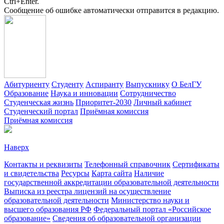
Ctrl+Enter.
Сообщение об ошибке автоматически отправится в редакцию.
Абитуриенту
Студенту
Аспиранту
Выпускнику
О БелГУ
Образование
Наука и инновации
Сотрудничество
Студенческая жизнь
Приоритет-2030
Личный кабинет
Студенческий портал
Приёмная комиссия
Приёмная комиссия
Наверх
Контакты и реквизиты
Телефонный справочник
Сертификаты
и свидетельства
Ресурсы
Карта сайта
Наличие
государственной аккредитации образовательной деятельности
Выписка из реестра лицензий на осуществление
образовательной деятельности
Министерствo науки и
высшего образования РФ
Федеральный портал «Российское
образование»
Сведения об образовательной организации