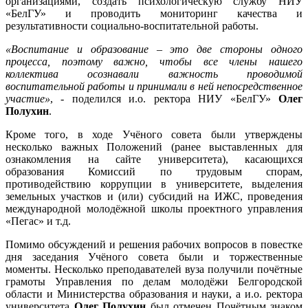
организациями, создать психологическую службу НИУ
«БелГУ» и проводить мониторинг качества и
результативности социально-воспитательной работы.
«Воспитание и образование – это две стороны одного
процесса, поэтому важно, чтобы все члены нашего
коллектива осознавали важность проводимой
воспитательной работы и принимали в ней непосредственное
участие»
, - поделился и.о. ректора НИУ «БелГУ»
Олег
Полухин
.
Кроме того, в ходе Учёного совета были утверждены
несколько важных Положений (ранее выставленных для
ознакомления на сайте университета), касающихся
образования Комиссий по трудовым спорам,
противодействию коррупции в университете, выделения
земельных участков и (или) субсидий на ИЖС, проведения
международной молодёжной школы проектного управления
«Пегас» и т.д.
Помимо обсуждений и решения рабочих вопросов в повестке
дня заседания Учёного совета были и торжественные
моменты. Несколько преподавателей вуза получили почётные
грамоты Управления по делам молодёжи Белгородской
области и Министерства образования и науки, а и.о. ректора
университета
Олег Полухин
был отмечен Почётным знаком