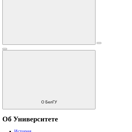
О БелГУ
Об Университете
История