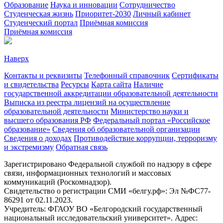
Образование
Наука и инновации
Сотрудничество
Студенческая жизнь
Приоритет-2030
Личный кабинет
Студенческий портал
Приёмная комиссия
Приёмная комиссия
Наверх
Контакты и реквизиты
Телефонный справочник
Сертификаты
и свидетельства
Ресурсы
Карта сайта
Наличие
государственной аккредитации образовательной деятельности
Выписка из реестра лицензий на осуществление
образовательной деятельности
Министерствo науки и
высшего образования РФ
Федеральный портал «Российское
образование»
Сведения об образовательной организации
Сведения о доходах
Противодействие коррупции, терроризму
и экстремизму
Обратная связь
Зарегистрировано Федеральной службой по надзору в сфере
связи, информационных технологий и массовых
коммуникаций (Роскомнадзор).
Свидетельство о регистрации СМИ «белгу.рф»: Эл №ФС77-
86291 от 02.11.2023.
Учредитель: ФГАОУ ВО «Белгородский государственный
национальный исследовательский университет». Адрес: