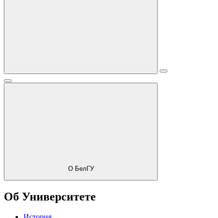
О БелГУ
Об Университете
История