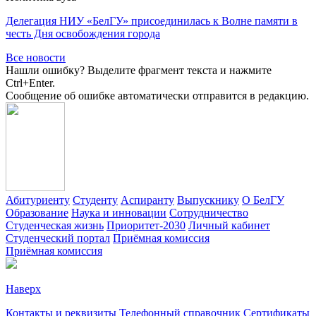
Делегация НИУ «БелГУ» присоединилась к Волне памяти в
честь Дня освобождения города
Все новости
Нашли ошибку? Выделите фрагмент текста и нажмите
Ctrl+Enter.
Сообщение об ошибке автоматически отправится в редакцию.
Абитуриенту
Студенту
Аспиранту
Выпускнику
О БелГУ
Образование
Наука и инновации
Сотрудничество
Студенческая жизнь
Приоритет-2030
Личный кабинет
Студенческий портал
Приёмная комиссия
Приёмная комиссия
Наверх
Контакты и реквизиты
Телефонный справочник
Сертификаты