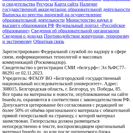
и свидетельства
Ресурсы
Карта сайта
Наличие
государственной аккредитации образовательной деятельности
Выписка из реестра лицензий на осуществление
образовательной деятельности
Министерствo науки и
высшего образования РФ
Федеральный портал «Российское
образование»
Сведения об образовательной организации
Сведения о доходах
Противодействие коррупции, терроризму
и экстремизму
Обратная связь
Зарегистрировано Федеральной службой по надзору в сфере
связи, информационных технологий и массовых
коммуникаций (Роскомнадзор).
Свидетельство о регистрации СМИ «белгу.рф»: Эл №ФС77-
86291 от 02.11.2023.
Учредитель: ФГАОУ ВО «Белгородский государственный
национальный исследовательский университет». Адрес:
308015, Белгородская область, г. Белгород, ул. Победы, 85.
Все права на материалы и новости, опубликованные на сайте
bsuedu.ru, охраняются в соответствии с законодательством РФ.
Допускается цитирование без согласования с редакцией не
более 50% от объёма оригинального материала с обязательной
прямой гиперссылкой на страницу, с которой материал
заимствован. Гиперссылка должна размещаться
непосредственно в тексте, воспроизводящем оригинальный
материал bsuedu.ru, до или после цитируемого блока.