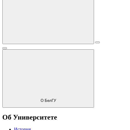
О БелГУ
Об Университете
История