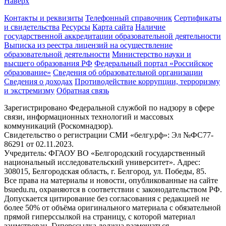
Наверх
Контакты и реквизиты
Телефонный справочник
Сертификаты
и свидетельства
Ресурсы
Карта сайта
Наличие
государственной аккредитации образовательной деятельности
Выписка из реестра лицензий на осуществление
образовательной деятельности
Министерствo науки и
высшего образования РФ
Федеральный портал «Российское
образование»
Сведения об образовательной организации
Сведения о доходах
Противодействие коррупции, терроризму
и экстремизму
Обратная связь
Зарегистрировано Федеральной службой по надзору в сфере
связи, информационных технологий и массовых
коммуникаций (Роскомнадзор).
Свидетельство о регистрации СМИ «белгу.рф»: Эл №ФС77-
86291 от 02.11.2023.
Учредитель: ФГАОУ ВО «Белгородский государственный
национальный исследовательский университет». Адрес:
308015, Белгородская область, г. Белгород, ул. Победы, 85.
Все права на материалы и новости, опубликованные на сайте
bsuedu.ru, охраняются в соответствии с законодательством РФ.
Допускается цитирование без согласования с редакцией не
более 50% от объёма оригинального материала с обязательной
прямой гиперссылкой на страницу, с которой материал
заимствован. Гиперссылка должна размещаться