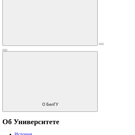
О БелГУ
Об Университете
История