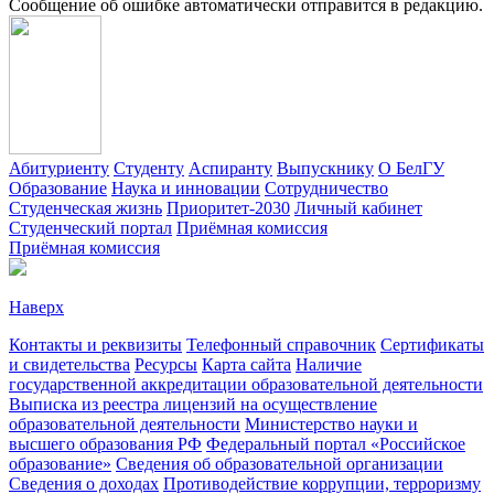
Сообщение об ошибке автоматически отправится в редакцию.
Абитуриенту
Студенту
Аспиранту
Выпускнику
О БелГУ
Образование
Наука и инновации
Сотрудничество
Студенческая жизнь
Приоритет-2030
Личный кабинет
Студенческий портал
Приёмная комиссия
Приёмная комиссия
Наверх
Контакты и реквизиты
Телефонный справочник
Сертификаты
и свидетельства
Ресурсы
Карта сайта
Наличие
государственной аккредитации образовательной деятельности
Выписка из реестра лицензий на осуществление
образовательной деятельности
Министерствo науки и
высшего образования РФ
Федеральный портал «Российское
образование»
Сведения об образовательной организации
Сведения о доходах
Противодействие коррупции, терроризму