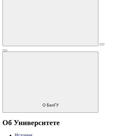
О БелГУ
Об Университете
История