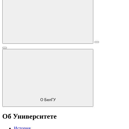
О БелГУ
Об Университете
История