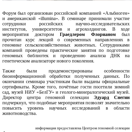
Форум был организован российской компанией «Альбиоген»
и американской «illumina». В семинаре принимали участие
сотрудники российских научно-исследовательских
институтов, университетов и агрохолдингов. В ходе
мероприятия доктором
Граедлером Флорианом
был
прочитан курс лекций о современных направлениях в
геномике сельскохозяйственных животных. Сотрудниками
компаний проведены практические занятия по подготовке
геномных библиотек и проведению анализа ДНК на
генетическом анализаторе нового поколения.
Также были продемонстрированы особенности
биоинформационной обработки полученных данных. По
окончании семинара участникам были выданы официальные
сертификаты. Кроме того, почётные гости посетили зимний
сад, музей НИУ «БелГУ» и геолого-минералогический музей.
Директор центра геномной селекции
Эдуард Снегин
подчеркнул, что подобные мероприятия позволят значительно
повысить уровень научных исследований в области
животноводства.
информация предоставлена Центром геномной селекции