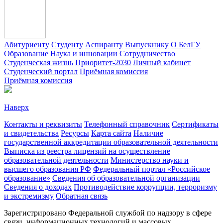
Абитуриенту
Студенту
Аспиранту
Выпускнику
О БелГУ
Образование
Наука и инновации
Сотрудничество
Студенческая жизнь
Приоритет-2030
Личный кабинет
Студенческий портал
Приёмная комиссия
Приёмная комиссия
Наверх
Контакты и реквизиты
Телефонный справочник
Сертификаты
и свидетельства
Ресурсы
Карта сайта
Наличие
государственной аккредитации образовательной деятельности
Выписка из реестра лицензий на осуществление
образовательной деятельности
Министерствo науки и
высшего образования РФ
Федеральный портал «Российское
образование»
Сведения об образовательной организации
Сведения о доходах
Противодействие коррупции, терроризму
и экстремизму
Обратная связь
Зарегистрировано Федеральной службой по надзору в сфере
связи, информационных технологий и массовых