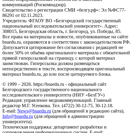
коммуникаций (Роскомнадзор).
Свидетельство о регистрации СМИ «белгу.рф»: Эл №ФС77-
86291 от 02.11.2023.
Учредитель: ФГАОУ ВО «Белгородский государственный
национальный исследовательский университет». Адрес:
308015, Белгородская область, г. Белгород, ул. Победы, 85.
Все права на материалы и новости, опубликованные на сайте
bsuedu.ru, охраняются в соответствии с законодательством РФ.
Допускается цитирование без согласования с редакцией не
более 50% от объёма оригинального материала с обязательной
прямой гиперссылкой на страницу, с которой материал
заимствован. Гиперссылка должна размещаться
непосредственно в тексте, воспроизводящем оригинальный
материал bsuedu.ru, до или после цитируемого блока.
© 1999 – 2026. https://bsuedu.ru - официальный сайт
Белгородского государственного национального
исследовательского университета (НИУ «БелГУ»)
Редакция: управление медиакоммуникаций. Главный
редактор М.Г. Усенкова. Тел. (4722) 30-12-75, 30-12-18.
E-mail:
News@bsuedu.ru
(для обращений в редакцию сайта),
Info@bsuedu.ru
(для обращений в администрацию
университета).
Техническая поддержка: департамент разработки и
сопровождения информационных систем. E-mail: