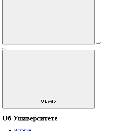
О БелГУ
Об Университете
История