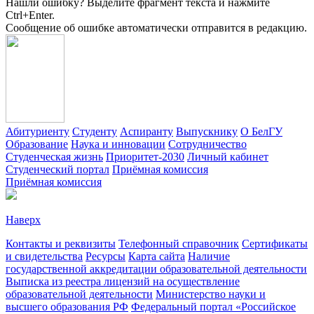
Нашли ошибку? Выделите фрагмент текста и нажмите
Ctrl+Enter.
Сообщение об ошибке автоматически отправится в редакцию.
Абитуриенту
Студенту
Аспиранту
Выпускнику
О БелГУ
Образование
Наука и инновации
Сотрудничество
Студенческая жизнь
Приоритет-2030
Личный кабинет
Студенческий портал
Приёмная комиссия
Приёмная комиссия
Наверх
Контакты и реквизиты
Телефонный справочник
Сертификаты
и свидетельства
Ресурсы
Карта сайта
Наличие
государственной аккредитации образовательной деятельности
Выписка из реестра лицензий на осуществление
образовательной деятельности
Министерствo науки и
высшего образования РФ
Федеральный портал «Российское