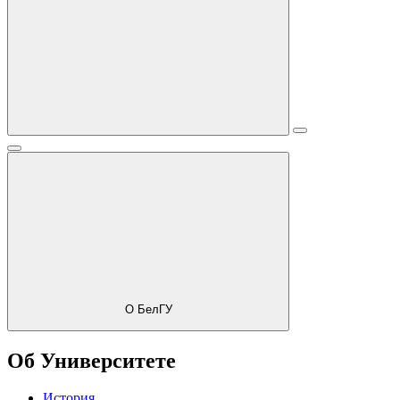
О БелГУ
Об Университете
История