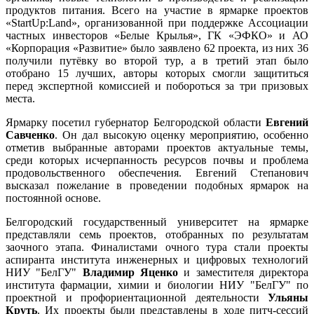
продуктов питания. Всего на участие в ярмарке проектов
«StartUp:Land», организованной при поддержке Ассоциации
частных инвесторов «Белые Крылья», ГК «ЭФКО» и АО
«Корпорация «Развитие» было заявлено 62 проекта, из них 36
получили путёвку во второй тур, а в третий этап было
отобрано 15 лучших, авторы которых смогли защититься
перед экспертной комиссией и побороться за три призовых
места.
Ярмарку посетил губернатор Белгородской области
Евгений
Савченко
. Он дал высокую оценку мероприятию, особенно
отметив выбранные авторами проектов актуальные темы,
среди которых исчерпанность ресурсов почвы и проблема
продовольственного обеспечения. Евгений Степанович
высказал пожелание в проведении подобных ярмарок на
постоянной основе.
Белгородский государственный университет на ярмарке
представляли семь проектов, отобранных по результатам
заочного этапа. Финалистами очного тура стали проекты
аспиранта института инженерных и цифровых технологий
НИУ "БелГУ"
Владимир Яценко
и заместителя директора
института фармации, химии и биологии НИУ "БелГУ" по
проектной и профориентационной деятельности
Ульяны
Круть
. Их проекты были представлены в ходе питч-сессий