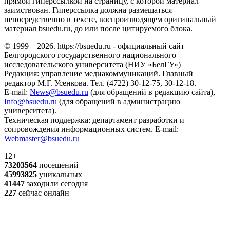
прямой гиперссылкой на страницу, с которой материал
заимствован. Гиперссылка должна размещаться
непосредственно в тексте, воспроизводящем оригинальный
материал bsuedu.ru, до или после цитируемого блока.
© 1999 – 2026. https://bsuedu.ru - официальный сайт
Белгородского государственного национального
исследовательского университета (НИУ «БелГУ»)
Редакция: управление медиакоммуникаций. Главный
редактор М.Г. Усенкова. Тел. (4722) 30-12-75, 30-12-18.
E-mail:
News@bsuedu.ru
(для обращений в редакцию сайта),
Info@bsuedu.ru
(для обращений в администрацию
университета).
Техническая поддержка: департамент разработки и
сопровождения информационных систем. E-mail:
Webmaster@bsuedu.ru
12+
73203564
посещений
45993825
уникальных
41447
заходили сегодня
227
сейчас онлайн