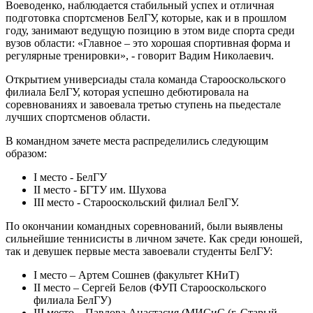
Воеводенко, наблюдается стабильный успех и отличная
подготовка спортсменов БелГУ, которые, как и в прошлом
году, занимают ведущую позицию в этом виде спорта среди
вузов области: «Главное – это хорошая спортивная форма и
регулярные тренировки», - говорит Вадим Николаевич.
Открытием универсиады стала команда Старооскольского
филиала БелГУ, которая успешно дебютировала на
соревнованиях и завоевала третью ступень на пьедестале
лучших спортсменов области.
В командном зачете места распределились следующим
образом:
I место - БелГУ
II место - БГТУ им. Шухова
III место - Старооскольский филиал БелГУ.
По окончании командных соревнований, были выявлены
сильнейшие теннисисты в личном зачете. Как среди юношей,
так и девушек первые места завоевали студенты БелГУ:
I место – Артем Сошнев (факультет КНиТ)
II место – Сергей Белов (ФУП Старооскольского
филиала БелГУ)
III место – Павлова Анастасия (МИСиС (г. Старый