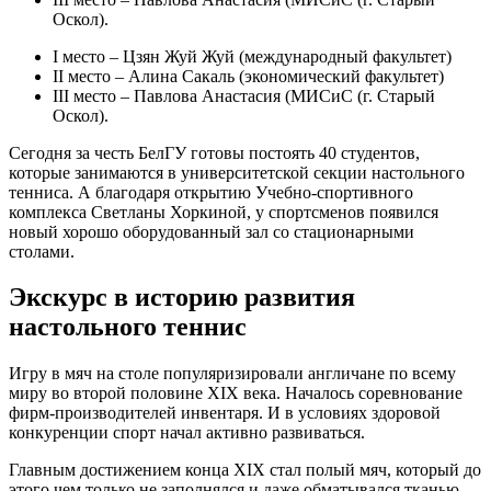
Оскол).
I место – Цзян Жуй Жуй (международный факультет)
II место – Алина Сакаль (экономический факультет)
III место – Павлова Анастасия (МИСиС (г. Старый
Оскол).
Сегодня за честь БелГУ готовы постоять 40 студентов,
которые занимаются в университетской секции настольного
тенниса. А благодаря открытию Учебно-спортивного
комплекса Светланы Хоркиной, у спортсменов появился
новый хорошо оборудованный зал со стационарными
столами.
Экскурс в историю развития
настольного теннис
Игру в мяч на столе популяризировали англичане по всему
миру во второй половине XIX века. Началось соревнование
фирм-производителей инвентаря. И в условиях здоровой
конкуренции спорт начал активно развиваться.
Главным достижением конца XIX стал полый мяч, который до
этого чем только не заполнялся и даже обматывался тканью.