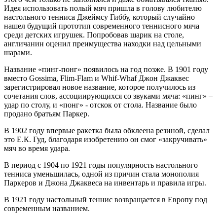
Идея использовать полый мяч пришла в голову любителю
настольного тенниса Джеймсу Гиббу, который случайно
нашел будущий прототип современного теннисного мяча
среди детских игрушек. Попробовав шарик на столе,
англичанин оценил преимущества находки над цельными
шарами.
Название «пинг-понг» появилось на год позже. В 1901 году
вместо Gossima, Flim-Flam и Whif-Whaf Джон Джаквес
зарегистрировал новое название, которое получилось из
сочетания слов, ассоциирующихся со звуками мяча: «пинг» –
удар по столу, и «понг» - отскок от стола. Название было
продано братьям Паркер.
В 1902 году впервые ракетка была обклеена резиной, сделал
это Е.К. Гуд, благодаря изобретению он смог «закручивать»
мяч во время удара.
В период с 1904 по 1921 годы популярность настольного
тенниса уменьшилась, одной из причин стала монополия
Паркеров и Джона Джаквеса на инвентарь и правила игры.
В 1921 году настольный теннис возвращается в Европу под
современным названием.