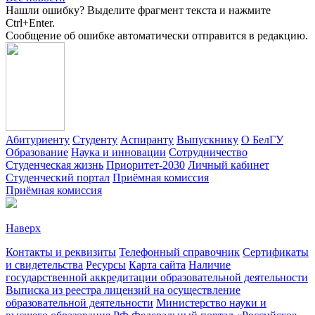
Нашли ошибку? Выделите фрагмент текста и нажмите
Ctrl+Enter.
Сообщение об ошибке автоматически отправится в редакцию.
Абитуриенту
Студенту
Аспиранту
Выпускнику
О БелГУ
Образование
Наука и инновации
Сотрудничество
Студенческая жизнь
Приоритет-2030
Личный кабинет
Студенческий портал
Приёмная комиссия
Приёмная комиссия
Наверх
Контакты и реквизиты
Телефонный справочник
Сертификаты
и свидетельства
Ресурсы
Карта сайта
Наличие
государственной аккредитации образовательной деятельности
Выписка из реестра лицензий на осуществление
образовательной деятельности
Министерствo науки и