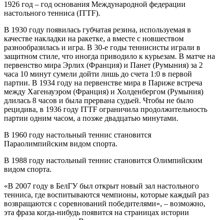
1926 год – год основания Международной федерации
настольного тенниса (ITTF).
В 1930 году появилась губчатая резина, используемая в
качестве накладки на ракетке, а вместе с новшеством
разнообразилась и игра. В 30-е годы теннисисты играли в
защитном стиле, что иногда приводило к курьезам. В матче на
первенство мира Эрлих (Франция) и Панет (Румыния) за 2
часа 10 минут сумели дойти лишь до счета 1:0 в первой
партии. В 1934 году на первенстве мира в Париже встреча
между Хагенауэром (Франция) и Холденбергом (Румыния)
длилась 8 часов и была прервана судьей. Чтобы не было
рецидива, в 1936 году ITTF ограничила продолжительность
партии одним часом, а позже двадцатью минутами.
В 1960 году настольный теннис становится
Параолимпийским видом спорта.
В 1988 году настольный теннис становится Олимпийским
видом спорта.
«В 2007 году в БелГУ был открыт новый зал настольного
тенниса, где воспитываются чемпионы, которые каждый раз
возвращаются с соревнований победителями», – возможно,
эта фраза когда-нибудь появится на страницах истории