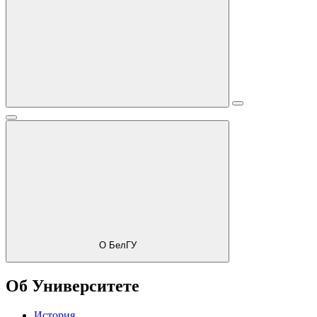
О БелГУ
Об Университете
История