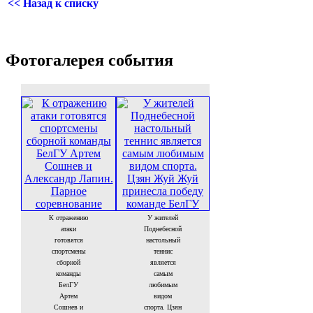
<< Назад к списку
Фотогалерея события
К отражению
У жителей
атаки
Поднебесной
готовятся
настольный
спортсмены
теннис
сборной
является
команды
самым
БелГУ
любимым
Артем
видом
Сошнев и
спорта. Цзян