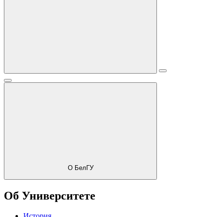
О БелГУ
Об Университете
История