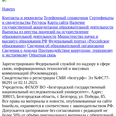
Наверх
Контакты и реквизиты
Телефонный справочник
Сертификаты
и свидетельства
Ресурсы
Карта сайта
Наличие
государственной аккредитации образовательной деятельности
Выписка из реестра лицензий на осуществление
образовательной деятельности
Министерствo науки и
высшего образования РФ
Федеральный портал «Российское
образование»
Сведения об образовательной организации
Сведения о доходах
Противодействие коррупции, терроризму
и экстремизму
Обратная связь
Зарегистрировано Федеральной службой по надзору в сфере
связи, информационных технологий и массовых
коммуникаций (Роскомнадзор).
Свидетельство о регистрации СМИ «белгу.рф»: Эл №ФС77-
86291 от 02.11.2023.
Учредитель: ФГАОУ ВО «Белгородский государственный
национальный исследовательский университет». Адрес:
308015, Белгородская область, г. Белгород, ул. Победы, 85.
Все права на материалы и новости, опубликованные на сайте
bsuedu.ru, охраняются в соответствии с законодательством РФ.
Допускается цитирование без согласования с редакцией не
более 50% от объёма оригинального материала с обязательной