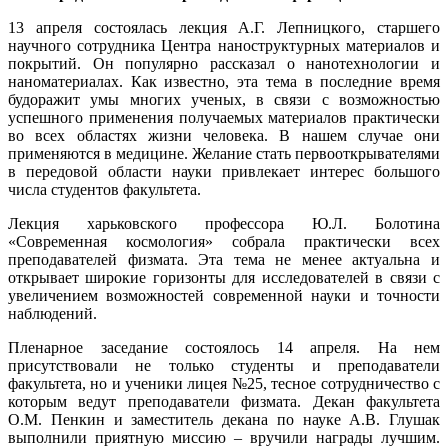
13 апреля состоялась лекция А.Г. Лепницкого, старшего
научного сотрудника Центра наноструктурных материалов и
покрытий. Он популярно рассказал о нанотехнологии и
наноматериалах. Как известно, эта тема в последние время
будоражит умы многих ученых, в связи с возможностью
успешного применения получаемых материалов практически
во всех областях жизни человека. В нашем случае они
применяются в медицине. Желание стать первооткрывателями
в передовой области науки привлекает интерес большого
числа студентов факультета.
Лекция харьковского профессора Ю.Л. Болотина
«Современная космология» собрала практически всех
преподавателей физмата. Эта тема не менее актуальна и
открывает широкие горизонты для исследователей в связи с
увеличением возможностей современной науки и точности
наблюдений.
Пленарное заседание состоялось 14 апреля. На нем
присутствовали не только студенты и преподаватели
факультета, но и ученики лицея №25, тесное сотрудничество с
которым ведут преподаватели физмата. Декан факультета
О.М. Пенкин и заместитель декана по науке А.В. Глушак
выполнили приятную миссию – вручили награды лучшим.