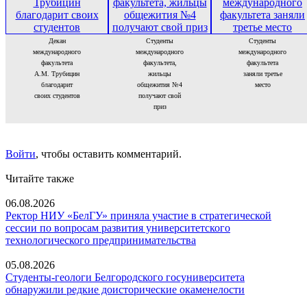
Декан
Студенты
Студенты
международного
международного
международного
факультета
факультета,
факультета
А.М. Трубицин
жильцы
заняли третье
благодарит
общежития №4
место
своих студентов
получают свой
приз
Войти
, чтобы оставить комментарий.
Читайте также
06.08.2026
Ректор НИУ «БелГУ» приняла участие в стратегической
сессии по вопросам развития университетского
технологического предпринимательства
05.08.2026
Студенты-геологи Белгородского госуниверситета
обнаружили редкие доисторические окаменелости