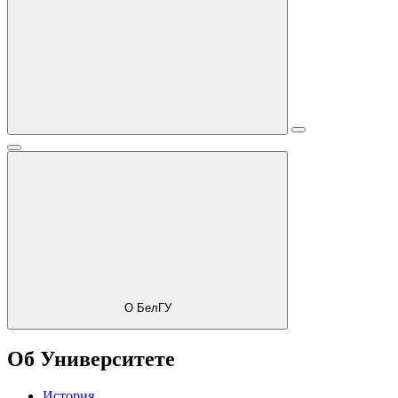
О БелГУ
Об Университете
История