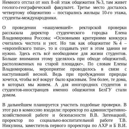
Немного отстал от них 8-ой этаж общежития №3, там живет
геолого-географический факультет. Третье место досталось
четвертому общежитию – постарались жильцы 10-го этажа,
студенты-международники.
О проведении «нашумевшей» ректорской проверки
рассказала директор студенческого городка Елена
Владимировна Россова: «Основными критериями конкурса
считались чистота и уют. Но так как общежитие №4 –
«европейского типа», то и создавать уют в этом здании не
нужно. Здесь есть всё необходимое для жизни студентов.
Больше внимания этому уделялось при обходе общежитий,
расположенных на старой площадке». По словам Елены
Владимировны, мероприятие проводилось в связи с
наступившей весной. Ведь при пробуждении природы
хочется, чтобы всё вокруг было красивым. Тем более, те дома,
в которых мы живем. А для иногородних студентов и
студентов-иностранцев именно общежития БелГУ стали
домом.
В дальнейшем планируется участить подобные проверки. В
этот раз в комиссию входили: проректор по административно-
хозяйственной работе и безопасности В.В. Затенацкий,
проректор по социально-воспитательной работе Т.В.
Никулина, заместитель первого проректора по АХР и Б В.И.