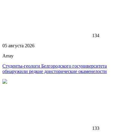
134
05 августа 2026
Array
Студенты-геологи Белгородского госуниверситета
обнаружили редкие доисторические окаменелости
133