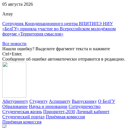
05 августа 2026
Array
Сотрудник Координационного центра ВПИТИПЭ НИУ
«БелГУ» приняла участие во Всероссийском молодёжном
форуме «Территория смыслов»
Все новости
Нашли ошибку? Выделите фрагмент текста и нажмите
Ctrl+Enter.
Сообщение об ошибке автоматически отправится в редакцию.
Абитуриенту
Студенту
Аспиранту
Выпускнику
О БелГУ
Образование
Наука и инновации
Сотрудничество
Студенческая жизнь
Приоритет-2030
Личный кабинет
Студенческий портал
Приёмная комиссия
Приёмная комиссия