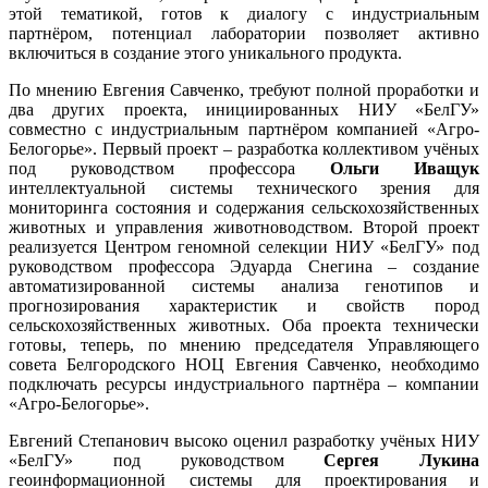
этой тематикой, готов к диалогу с индустриальным
партнёром, потенциал лаборатории позволяет активно
включиться в создание этого уникального продукта.
По мнению Евгения Савченко, требуют полной проработки и
два других проекта, инициированных НИУ «БелГУ»
совместно с индустриальным партнёром компанией «Агро-
Белогорье». Первый проект – разработка коллективом учёных
под руководством профессора
Ольги Иващук
интеллектуальной системы технического зрения для
мониторинга состояния и содержания сельскохозяйственных
животных и управления животноводством. Второй проект
реализуется Центром геномной селекции НИУ «БелГУ» под
руководством профессора Эдуарда Снегина – создание
автоматизированной системы анализа генотипов и
прогнозирования характеристик и свойств пород
сельскохозяйственных животных. Оба проекта технически
готовы, теперь, по мнению председателя Управляющего
совета Белгородского НОЦ Евгения Савченко, необходимо
подключать ресурсы индустриального партнёра – компании
«Агро-Белогорье».
Евгений Степанович высоко оценил разработку учёных НИУ
«БелГУ» под руководством
Сергея Лукина
геоинформационной системы для проектирования и