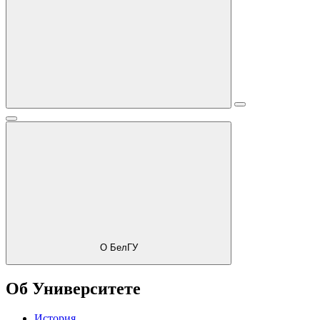
О БелГУ
Об Университете
История