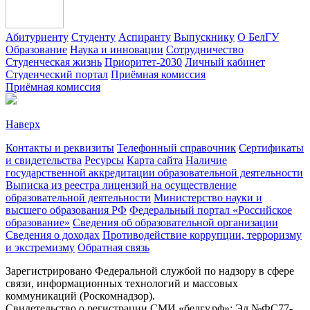
Абитуриенту
Студенту
Аспиранту
Выпускнику
О БелГУ
Образование
Наука и инновации
Сотрудничество
Студенческая жизнь
Приоритет-2030
Личный кабинет
Студенческий портал
Приёмная комиссия
Приёмная комиссия
Наверх
Контакты и реквизиты
Телефонный справочник
Сертификаты
и свидетельства
Ресурсы
Карта сайта
Наличие
государственной аккредитации образовательной деятельности
Выписка из реестра лицензий на осуществление
образовательной деятельности
Министерствo науки и
высшего образования РФ
Федеральный портал «Российское
образование»
Сведения об образовательной организации
Сведения о доходах
Противодействие коррупции, терроризму
и экстремизму
Обратная связь
Зарегистрировано Федеральной службой по надзору в сфере
связи, информационных технологий и массовых
коммуникаций (Роскомнадзор).
Свидетельство о регистрации СМИ «белгу.рф»: Эл №ФС77-