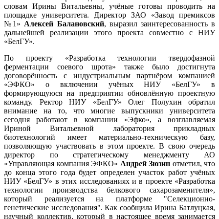
словам Ирины Витальевны, учёные готовы проводить на
площадке университета. Директор ЗАО «Завод премиксов
№1»
Алексей Балановский
, выразил заинтересованность в
дальнейшей реализации этого проекта совместно с НИУ
«БелГУ».
По проекту «Разработка технологии твердофазной
ферментации соевого шрота» также было достигнута
договорённость с индустриальным партнёром компанией
«ЭФКО» о включении учёных НИУ «БелГУ» в
формирующуюся на предприятии обновлённую проектную
команду. Ректор НИУ «БелГУ» Олег Полухин обратил
внимание на то, что многие выпускники университета
сегодня работают в компании «Эфко», а возглавляемая
Ириной Витальевной лаборатория прикладных
биотехнологий имеет материально-техническую базу,
позволяющую участвовать в этом проекте. В свою очередь
директор по стратегическому менеджменту АО
«Управляющая компания ЭФКО»
Андрей Зюзин
отметил, что
до конца этого года будет определен участок работ учёных
НИУ «БелГУ» в этих исследованиях и в проекте «Разработка
технологии производства белкового сахарозаменителя»,
который реализуется на платформе "Селекционно-
генетические исследования". Как сообщила Ирина Батлуцкая,
научный коллектив, который в настоящее время занимается