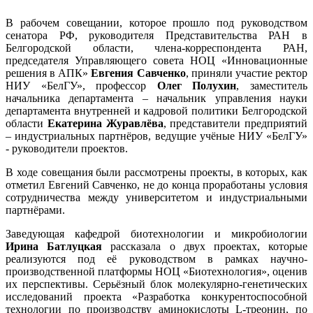
В рабочем совещании, которое прошло под руководством
сенатора РФ, руководителя Представительства РАН в
Белгородской области, члена-корреспондента РАН,
председателя Управляющего совета НОЦ «Инновационные
решения в АПК»
Евгения Савченко
, приняли участие ректор
НИУ «БелГУ», профессор
Олег Полухин
, заместитель
начальника департамента – начальник управления науки
департамента внутренней и кадровой политики Белгородской
области
Екатерина Журавлёва
, представители предприятий
– индустриальных партнёров, ведущие учёные НИУ «БелГУ»
- руководители проектов.
В ходе совещания были рассмотрены проекты, в которых, как
отметил Евгений Савченко, не до конца проработаны условия
сотрудничества между университетом и индустриальными
партнёрами.
Заведующая кафедрой биотехнологии и микробиологии
Ирина Батлуцкая
рассказала о двух проектах, которые
реализуются под её руководством в рамках научно-
производственной платформы НОЦ «Биотехнология», оценив
их перспективы. Серьёзный блок молекулярно-генетических
исследований проекта «Разработка конкурентоспособной
технологии по производству аминокислоты L-треонин, по