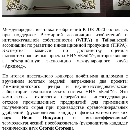
Международная выставка изобретений KIDE 2020 состоялась
при поддержке Всемирной ассоциации изобретений и
интеллектуальной собственности (WIIPA) и Тайваньской
ассоциации по развитию инновационной продукции (TIPPA).
Экспертная комиссия по достоинству оценила
высокотехнологичные проекты НИУ «БелГУ», которые вошли
в объединённую экспозицию международного клуба
«Архимед».
По итогам престижного конкурса почётными дипломами с
вручением золотых медалей награждены два проекта:
Инжинирингового центра и научно-исследовательской
лаборатории технологических систем НИУ «БелГУ». Это
комплексная технология переработки гипсосодержащих
отходов промышленных предприятий для применения
полученного сырья при производстве органоминеральных
удобрений (руководитель кандидат физико-математических
наук
Иван Никулин
) и высокоэффективный
термоэлектрический преобразователь (руководитель кандидат
технических наук
Сергей Сергеев
).