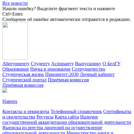
Все новости
Нашли ошибку? Выделите фрагмент текста и нажмите
Ctrl+Enter.
Сообщение об ошибке автоматически отправится в редакцию.
Абитуриенту
Студенту
Аспиранту
Выпускнику
О БелГУ
Образование
Наука и инновации
Сотрудничество
Студенческая жизнь
Приоритет-2030
Личный кабинет
Студенческий портал
Приёмная комиссия
Приёмная комиссия
Наверх
Контакты и реквизиты
Телефонный справочник
Сертификаты
и свидетельства
Ресурсы
Карта сайта
Наличие
государственной аккредитации образовательной деятельности
Выписка из реестра лицензий на осуществление
образовательной деятельности
Министерствo науки и