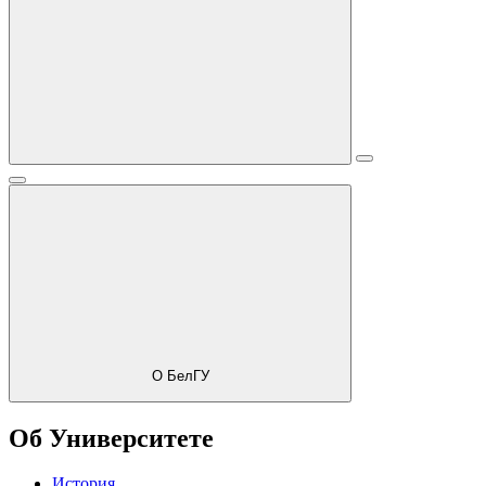
О БелГУ
Об Университете
История