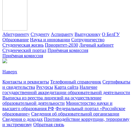
Абитуриенту
Студенту
Аспиранту
Выпускнику
О БелГУ
Образование
Наука и инновации
Сотрудничество
Студенческая жизнь
Приоритет-2030
Личный кабинет
Студенческий портал
Приёмная комиссия
Приёмная комиссия
Наверх
Контакты и реквизиты
Телефонный справочник
Сертификаты
и свидетельства
Ресурсы
Карта сайта
Наличие
государственной аккредитации образовательной деятельности
Выписка из реестра лицензий на осуществление
образовательной деятельности
Министерствo науки и
высшего образования РФ
Федеральный портал «Российское
образование»
Сведения об образовательной организации
Сведения о доходах
Противодействие коррупции, терроризму
и экстремизму
Обратная связь