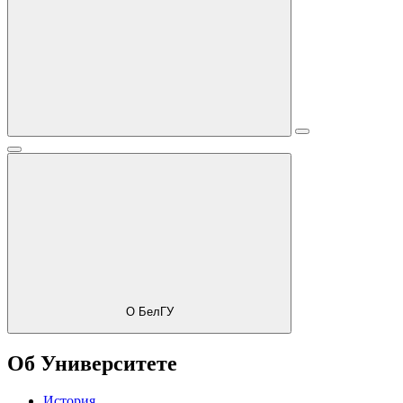
О БелГУ
Об Университете
История