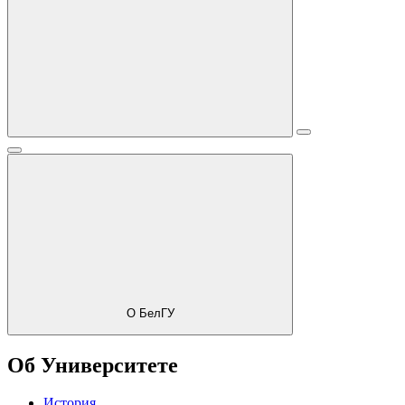
О БелГУ
Об Университете
История