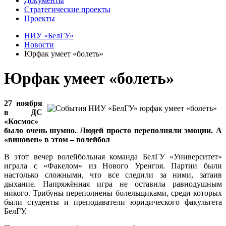
Документы
Стратегические проекты
Проекты
НИУ «БелГУ»
Новости
Юрфак умеет «болеть»
Юрфак умеет «болеть»
27 ноября
в ДС
«Космос»
было очень шумно. Людей просто переполняли эмоции. А
«виновен» в этом – волейбол
В этот вечер волейбольная команда БелГУ «Университет»
играла с «Факелом» из Нового Уренгоя. Партии были
настолько сложными, что все следили за ними, затаив
дыхание. Напряжённая игра не оставила равнодушным
никого. Трибуны переполнены болельщиками, среди которых
были студенты и преподаватели юридического факультета
БелГУ.