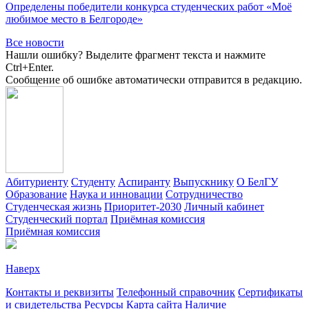
Определены победители конкурса студенческих работ «Моё
любимое место в Белгороде»
Все новости
Нашли ошибку? Выделите фрагмент текста и нажмите
Ctrl+Enter.
Сообщение об ошибке автоматически отправится в редакцию.
Абитуриенту
Студенту
Аспиранту
Выпускнику
О БелГУ
Образование
Наука и инновации
Сотрудничество
Студенческая жизнь
Приоритет-2030
Личный кабинет
Студенческий портал
Приёмная комиссия
Приёмная комиссия
Наверх
Контакты и реквизиты
Телефонный справочник
Сертификаты
и свидетельства
Ресурсы
Карта сайта
Наличие