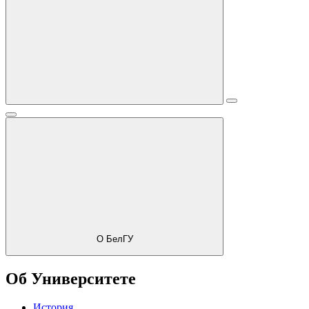
О БелГУ
Об Университете
История