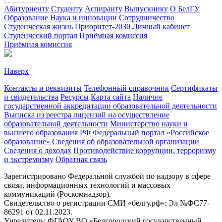
Абитуриенту
Студенту
Аспиранту
Выпускнику
О БелГУ
Образование
Наука и инновации
Сотрудничество
Студенческая жизнь
Приоритет-2030
Личный кабинет
Студенческий портал
Приёмная комиссия
Приёмная комиссия
Наверх
Контакты и реквизиты
Телефонный справочник
Сертификаты
и свидетельства
Ресурсы
Карта сайта
Наличие
государственной аккредитации образовательной деятельности
Выписка из реестра лицензий на осуществление
образовательной деятельности
Министерствo науки и
высшего образования РФ
Федеральный портал «Российское
образование»
Сведения об образовательной организации
Сведения о доходах
Противодействие коррупции, терроризму
и экстремизму
Обратная связь
Зарегистрировано Федеральной службой по надзору в сфере
связи, информационных технологий и массовых
коммуникаций (Роскомнадзор).
Свидетельство о регистрации СМИ «белгу.рф»: Эл №ФС77-
86291 от 02.11.2023.
Учредитель: ФГАОУ ВО «Белгородский государственный