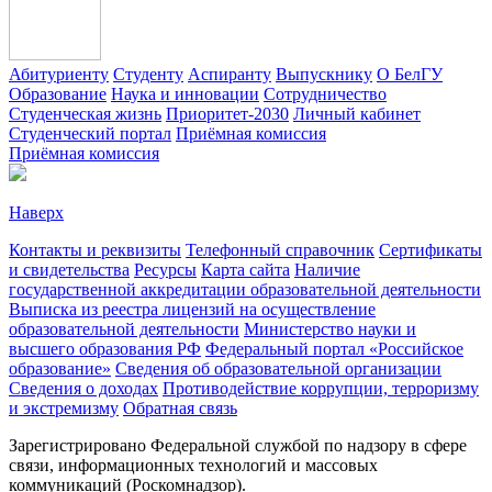
Абитуриенту
Студенту
Аспиранту
Выпускнику
О БелГУ
Образование
Наука и инновации
Сотрудничество
Студенческая жизнь
Приоритет-2030
Личный кабинет
Студенческий портал
Приёмная комиссия
Приёмная комиссия
Наверх
Контакты и реквизиты
Телефонный справочник
Сертификаты
и свидетельства
Ресурсы
Карта сайта
Наличие
государственной аккредитации образовательной деятельности
Выписка из реестра лицензий на осуществление
образовательной деятельности
Министерствo науки и
высшего образования РФ
Федеральный портал «Российское
образование»
Сведения об образовательной организации
Сведения о доходах
Противодействие коррупции, терроризму
и экстремизму
Обратная связь
Зарегистрировано Федеральной службой по надзору в сфере
связи, информационных технологий и массовых
коммуникаций (Роскомнадзор).