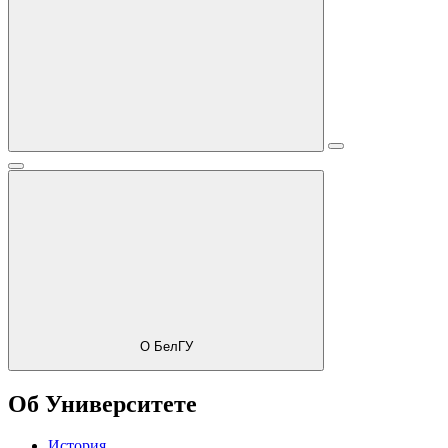
О БелГУ
Об Университете
История