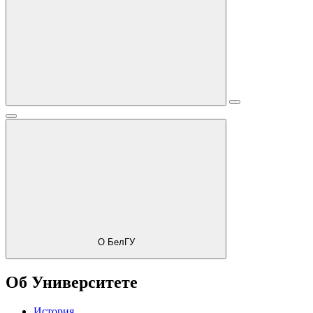
О БелГУ
Об Университете
История