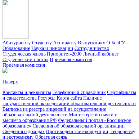
Абитуриенту
Студенту
Аспиранту
Выпускнику
О БелГУ
Образование
Наука и инновации
Сотрудничество
Студенческая жизнь
Приоритет-2030
Личный кабинет
Студенческий портал
Приёмная комиссия
Приёмная комиссия
Наверх
Контакты и реквизиты
Телефонный справочник
Сертификаты
и свидетельства
Ресурсы
Карта сайта
Наличие
государственной аккредитации образовательной деятельности
Выписка из реестра лицензий на осуществление
образовательной деятельности
Министерствo науки и
высшего образования РФ
Федеральный портал «Российское
образование»
Сведения об образовательной организации
Сведения о доходах
Противодействие коррупции, терроризму
и экстремизму
Обратная связь