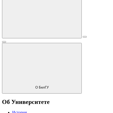
О БелГУ
Об Университете
История