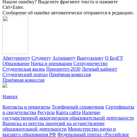
Нашли ошибку? Выделите фрагмент текста и нажмите
Ctrl+Enter.
Сообщение об ошибке автоматически отправится в редакцию.
Абитуриенту
Студенту
Аспиранту
Выпускнику
О БелГУ
Образование
Наука и инновации
Сотрудничество
Студенческая жизнь
Приоритет-2030
Личный кабинет
Студенческий портал
Приёмная комиссия
Приёмная комиссия
Наверх
Контакты и реквизиты
Телефонный справочник
Сертификаты
и свидетельства
Ресурсы
Карта сайта
Наличие
государственной аккредитации образовательной деятельности
Выписка из реестра лицензий на осуществление
образовательной деятельности
Министерствo науки и
высшего образования РФ
Федеральный портал «Российское