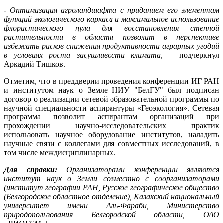
-
Оптимизация агроландшафта с приданием его элементам
функций экологического каркаса и максимальное использование
флористического пула для восстановления степной
растительности в области позволит в перспективе
избежать рисков снижения продуктивности аграрных угодий
в условиях роста засушливости климата
, – подчеркнул
Аркадий Тишков.
Отметим, что в преддверии проведения конференции ИГ РАН
и институтом наук о Земле НИУ "БелГУ" был подписан
договор о реализации сетевой образовательной программы по
научной специальности аспирантуры «Геоэкология». Сетевая
программа позволит аспирантам организаций при
прохождении научно-исследовательских практик
использовать научное оборудование институтов, наладить
научные связи с коллегами для совместных исследований, в
том числе междисциплинарных.
Для справки:
Организаторами конференции являются
институт наук о Земли совместно с соорганизаторами
(институт географии РАН, Русское географическое общество
(Белгородское областное отделение), Казахский национальный
университет имени Аль-Фараби, Министерство
природопользования Белгородской области, ОАО