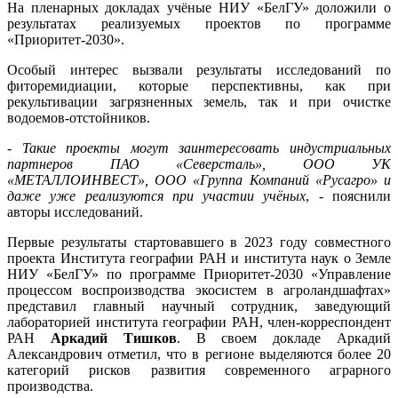
На пленарных докладах учёные НИУ «БелГУ» доложили о
результатах реализуемых проектов по программе
«Приоритет-2030».
Особый интерес вызвали результаты исследований по
фиторемидиации, которые перспективны, как при
рекультивации загрязненных земель, так и при очистке
водоемов-отстойников.
-
Такие проекты могут заинтересовать индустриальных
партнеров ПАО «Северсталь», ООО УК
«МЕТАЛЛОИНВЕСТ», ООО «Группа Компаний «Русагро» и
даже уже реализуются при участии учёных
, - пояснили
авторы исследований.
Первые результаты стартовавшего в 2023 году совместного
проекта Института географии РАН и института наук о Земле
НИУ «БелГУ» по программе Приоритет-2030 «Управление
процессом воспроизводства экосистем в агроландшафтах»
представил главный научный сотрудник, заведующий
лабораторией института географии РАН, член-корреспондент
РАН
Аркадий Тишков
. В своем докладе Аркадий
Александрович отметил, что в регионе выделяются более 20
категорий рисков развития современного аграрного
производства.