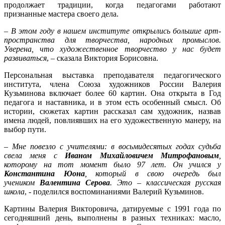
продолжает традиции, когда педагогами работают
признанные мастера своего дела.
–
В этом году в нашем институте открылись большие арт-
пространства для творчества, народных промыслов.
Уверена, что художественное творчество у нас будет
развиваться
, – сказала Виктория Борисовна.
Персональная выставка преподавателя педагогического
института, члена Союза художников России Валерия
Кузьминова включает более 60 картин. Она открыта в Год
педагога и наставника, и в этом есть особенный смысл. Об
истории, сюжетах картин рассказал сам художник, назвав
имена людей, повлиявших на его художественную манеру, на
выбор пути.
–
Мне повезло с учителями: в восьмидесятых годах судьба
свела меня с
Иваном Михайловичем Митрофановым
,
которому на тот момент было 97 лет. Он учился у
Константина Юона
, который в свою очередь был
учеником
Валентина Серова
. Это – классическая русская
школа
, - поделился воспоминаниями Валерий Кузьминов.
Картины Валерия Викторовича, датируемые с 1991 года по
сегодняшний день, выполнены в разных техниках: масло,