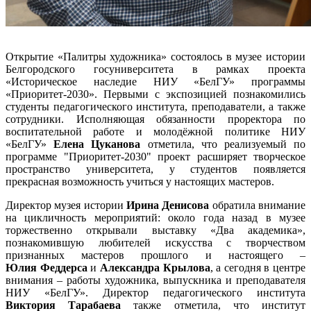
Открытие «Палитры художника» состоялось в музее истории
Белгородского госуниверситета в рамках проекта
«Историческое наследие НИУ «БелГУ» программы
«Приоритет-2030». Первыми с экспозицией познакомились
студенты педагогического института, преподаватели, а также
сотрудники. Исполняющая обязанности проректора по
воспитательной работе и молодёжной политике НИУ
«БелГУ»
Елена Цуканова
отметила, что реализуемый по
программе "Приоритет-2030" проект расширяет творческое
пространство университета, у студентов появляется
прекрасная возможность учиться у настоящих мастеров.
Директор музея истории
Ирина Денисова
обратила внимание
на цикличность мероприятий: около года назад в музее
торжественно открывали выставку «Два академика»,
познакомившую любителей искусства с творчеством
признанных мастеров прошлого и настоящего –
Юлия Феддерса
и
Александра Крылова
, а сегодня в центре
внимания – работы художника, выпускника и преподавателя
НИУ «БелГУ». Директор педагогического института
Виктория Тарабаева
также отметила, что институт