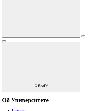
О БелГУ
Об Университете
История