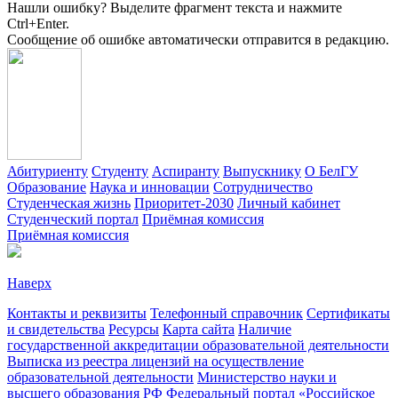
Нашли ошибку? Выделите фрагмент текста и нажмите
Ctrl+Enter.
Сообщение об ошибке автоматически отправится в редакцию.
Абитуриенту
Студенту
Аспиранту
Выпускнику
О БелГУ
Образование
Наука и инновации
Сотрудничество
Студенческая жизнь
Приоритет-2030
Личный кабинет
Студенческий портал
Приёмная комиссия
Приёмная комиссия
Наверх
Контакты и реквизиты
Телефонный справочник
Сертификаты
и свидетельства
Ресурсы
Карта сайта
Наличие
государственной аккредитации образовательной деятельности
Выписка из реестра лицензий на осуществление
образовательной деятельности
Министерствo науки и
высшего образования РФ
Федеральный портал «Российское