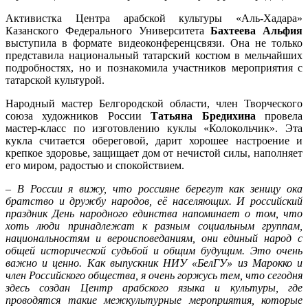
Активистка Центра арабской культуры «Аль-Хадара»
Казанского Федерального Университета
Бахтеева Альфия
выступила в формате видеоконференцсвязи. Она не только
представила национальный татарский костюм в мельчайших
подробностях, но и познакомила участников мероприятия с
татарской культурой.
Народный мастер Белгородской области, член Творческого
союза художников России
Татьяна Бредихина
провела
мастер-класс по изготовлению куклы «Колокольчик». Эта
кукла считается обереговой, дарит хорошее настроение и
крепкое здоровье, защищает дом от нечистой силы, наполняет
его миром, радостью и спокойствием.
–
В России я вижу, что россияне берегут как зеницу ока
братство и дружбу народов, её населяющих. И российский
праздник День народного единства напоминает о том, что
хоть люди принадлежат к разным социальным группам,
национальностям и вероисповеданиям, они единый народ с
общей исторической судьбой и общим будущим. Это очень
важно и ценно. Как выпускник НИУ «БелГУ» из Марокко и
член Российского общества, я очень горжусь тем, что сегодня
здесь создан Центр арабского языка и культуры, где
проводятся такие межкультурные мероприятия, которые