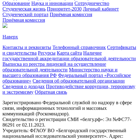
Образование
Наука и инновации
Сотрудничество
Студенческая жизнь
Приоритет-2030
Личный кабинет
Студенческий портал
Приёмная комиссия
Приёмная комиссия
Наверх
Контакты и реквизиты
Телефонный справочник
Сертификаты
и свидетельства
Ресурсы
Карта сайта
Наличие
государственной аккредитации образовательной деятельности
Выписка из реестра лицензий на осуществление
образовательной деятельности
Министерствo науки и
высшего образования РФ
Федеральный портал «Российское
образование»
Сведения об образовательной организации
Сведения о доходах
Противодействие коррупции, терроризму
и экстремизму
Обратная связь
Зарегистрировано Федеральной службой по надзору в сфере
связи, информационных технологий и массовых
коммуникаций (Роскомнадзор).
Свидетельство о регистрации СМИ «белгу.рф»: Эл №ФС77-
86291 от 02.11.2023.
Учредитель: ФГАОУ ВО «Белгородский государственный
национальный исследовательский университет». Адрес: