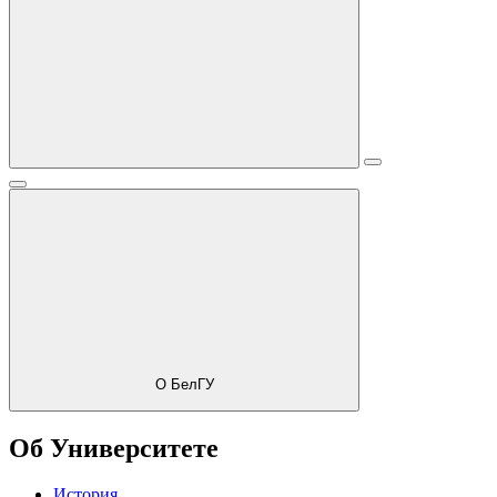
О БелГУ
Об Университете
История