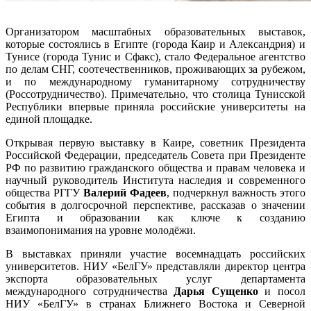
Организатором масштабных образовательных выставок,
которые состоялись в Египте (города Каир и Александрия) и
Тунисе (города Тунис и Сфакс), стало Федеральное агентство
по делам СНГ, соотечественников, проживающих за рубежом,
и по международному гуманитарному сотрудничеству
(Россотрудничество). Примечательно, что столица Тунисской
Республики впервые приняла российские университеты на
единой площадке.
Открывая первую выставку в Каире, советник Президента
Российской Федерации, председатель Совета при Президенте
РФ по развитию гражданского общества и правам человека и
научный руководитель Института наследия и современного
общества РГГУ
Валерий Фадеев
, подчеркнул важность этого
события в долгосрочной перспективе, рассказав о значении
Египта и образовании как ключе к созданию
взаимопонимания на уровне молодёжи.
В выставках приняли участие восемнадцать российских
университетов. НИУ «БелГУ» представляли директор центра
экспорта образовательных услуг департамента
международного сотрудничества
Дарья Сущенко
и посол
НИУ «БелГУ» в странах Ближнего Востока и Северной