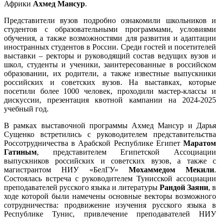
Африки
Ахмед Мансур
.
Представители вузов подробно ознакомили школьников и
студентов с образовательными программами, условиями
обучения, а также возможностями для развития и адаптации
иностранных студентов в России. Среди гостей и посетителей
выставки – ректоры и руководящий состав ведущих вузов и
школ, студенты и ученики, заинтересованные в российском
образовании, их родители, а также известные выпускники
российских и советских вузов. На выставках, которые
посетили более 1000 человек, проходили мастер-классы и
дискуссии, презентация квотной кампании на 2024-2025
учебный год.
В рамках выставочной программы Ахмед Мансур и Дарья
Сущенко встретились с руководителем представительства
Россотрудничества в Арабской Республике Египет
Маратом
Гатиным
, представителем Египетской Ассоциации
выпускников российских и советских вузов, а также с
магистрантом НИУ «БелГУ»
Мохаммедом Мекили
.
Состоялась встреча с руководителем Тунисской ассоциации
преподавателей русского языка и литературы
Рандой Заяни
, в
ходе которой были намечены основные векторы возможного
сотрудничества: продвижение изучения русского языка в
Республике Тунис, привлечение преподавателей НИУ