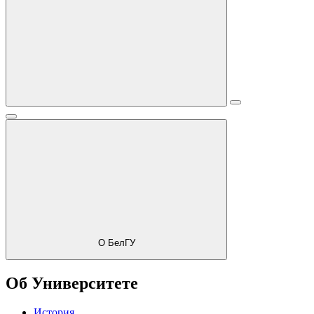
О БелГУ
Об Университете
История