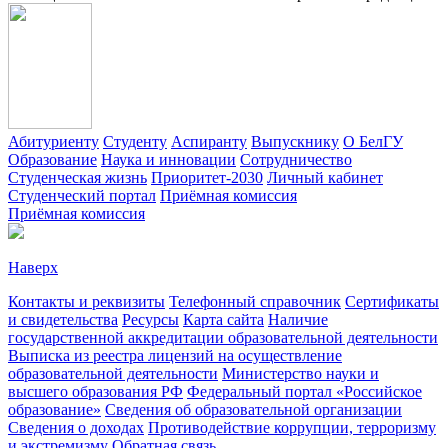
Абитуриенту
Студенту
Аспиранту
Выпускнику
О БелГУ
Образование
Наука и инновации
Сотрудничество
Студенческая жизнь
Приоритет-2030
Личный кабинет
Студенческий портал
Приёмная комиссия
Приёмная комиссия
Наверх
Контакты и реквизиты
Телефонный справочник
Сертификаты
и свидетельства
Ресурсы
Карта сайта
Наличие
государственной аккредитации образовательной деятельности
Выписка из реестра лицензий на осуществление
образовательной деятельности
Министерствo науки и
высшего образования РФ
Федеральный портал «Российское
образование»
Сведения об образовательной организации
Сведения о доходах
Противодействие коррупции, терроризму
и экстремизму
Обратная связь