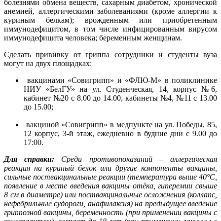
болезнями обмена веществ, сахарным диабетом, хронической
анемией, аллергическими заболеваниями (кроме аллергии к
куриным белкам); врожденным или приобретен­ным
иммунодефицитом, в том числе инфицированным вирусом
иммунодефицита человека; беременным женщинам.
Сделать прививку от гриппа сотрудники и студенты вуза
могут на двух площадках:
вакцинами «Совигрипп» и «ФЛЮ-М» в поликлинике
НИУ «БелГУ» на ул. Студенческая, 14, корпус №6,
кабинет №20 с 8.00 до 14.00, кабинеты №4, №11 с 13.00
до 15.00;
вакциной «Совигрипп» в медпункте на ул. Победы, 85,
12 корпус, 3-й этаж, ежедневно в будние дни с 9.00 до
17:00.
Для справки:
Среди противопоказаний – аллергическая
реакция на куриный белок или другие компоненты вакцины,
сильные поствакцинальные реакции (температура выше 40°С,
появление в месте введения вакцины отёка, гиперемии свыше
8 см в диаметре) или поствакцинальные осложнения (коллапс,
нефебрильные судороги, анафилаксия) на предыдущее введение
гриппозной вакцины, беременность (при применении вакцины с