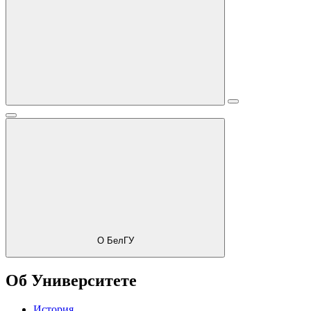
О БелГУ
Об Университете
История