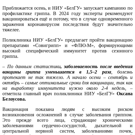
Приближается осень, и НИУ «БелГУ» запускает кампанию по
профилактике гриппа. В 2024 году эксперты рекомендуют
вакцинироваться ещё и потому, что в случае одновременного
заражения коронавирусом последствия будут значительно
тяжелее.
Поликлиника НИУ «БелГУ» предлагает пройти вакцинацию
препаратами «Совигрипп» и «ФЛЮ-М», формирующими
высокий специфический иммунитет против сезонного
гриппа.
–
По данным статистики
, заболеваемость после введения
вакцины гриппа уменьшается в 1,5–2 раза
, болезнь
протекает не так тяжело. А начало осени – сентябрь и
октябрь – самые оптимальные сроки для вакцинации, так как
на выработку иммунитета нужно около 2-4 недель,
–
отметила главный врач поликлиники НИУ «БелГУ»
Оксана
Белоусова.
Вакцинация показана людям с высоким риском
возникновения осложнений в случае заболевания гриппом.
Это прежде всего лица, страдающие хроничес­кими
заболеваниями сердечно-сосудистой, дыхательной и
центральной нервной систем, заболеваниями почек,