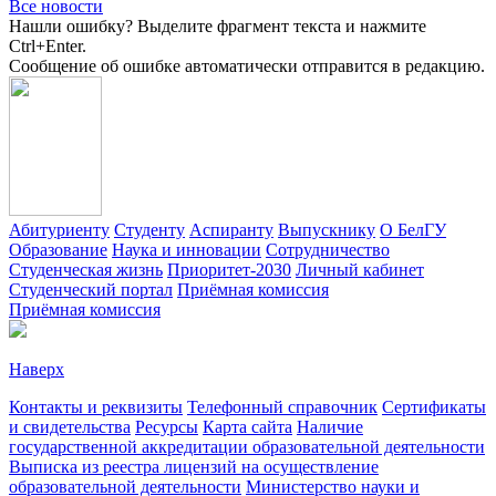
Все новости
Нашли ошибку? Выделите фрагмент текста и нажмите
Ctrl+Enter.
Сообщение об ошибке автоматически отправится в редакцию.
Абитуриенту
Студенту
Аспиранту
Выпускнику
О БелГУ
Образование
Наука и инновации
Сотрудничество
Студенческая жизнь
Приоритет-2030
Личный кабинет
Студенческий портал
Приёмная комиссия
Приёмная комиссия
Наверх
Контакты и реквизиты
Телефонный справочник
Сертификаты
и свидетельства
Ресурсы
Карта сайта
Наличие
государственной аккредитации образовательной деятельности
Выписка из реестра лицензий на осуществление
образовательной деятельности
Министерствo науки и