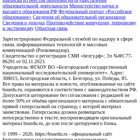
Выписка из реестра лицензий на осуществление
образовательной деятельности
Министерствo науки и
высшего образования РФ
Федеральный портал «Российское
образование»
Сведения об образовательной организации
Сведения о доходах
Противодействие коррупции, терроризму
и экстремизму
Обратная связь
Зарегистрировано Федеральной службой по надзору в сфере
связи, информационных технологий и массовых
коммуникаций (Роскомнадзор).
Свидетельство о регистрации СМИ «белгу.рф»: Эл №ФС77-
86291 от 02.11.2023.
Учредитель: ФГАОУ ВО «Белгородский государственный
национальный исследовательский университет». Адрес:
308015, Белгородская область, г. Белгород, ул. Победы, 85.
Все права на материалы и новости, опубликованные на сайте
bsuedu.ru, охраняются в соответствии с законодательством РФ.
Допускается цитирование без согласования с редакцией не
более 50% от объёма оригинального материала с обязательной
прямой гиперссылкой на страницу, с которой материал
заимствован. Гиперссылка должна размещаться
непосредственно в тексте, воспроизводящем оригинальный
материал bsuedu.ru, до или после цитируемого блока.
© 1999 – 2026. https://bsuedu.ru - официальный сайт
Белгородского государственного национального