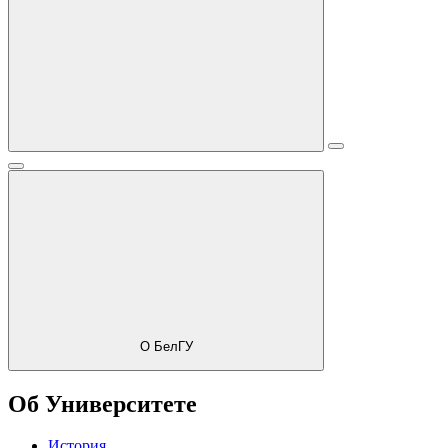
О БелГУ
Об Университете
История