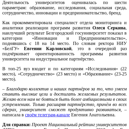
Деятельность университетов оценивалась по шести
параметрам: образование, исследования, социальная среда,
сотрудничество, инновации и предпринимательство, бренд.
Как прокомментировала специалист отдела мониторинга и
аналитики реализации программ развития
Олеся Серкина
,
наилучший результат Белгородский госуниверситет показал в
категории «Инновации и Предпринимательство»,
поднявшись с 18 на 14 место. По словам ректора НИУ
«БелГУ»
Евгении Карловской
, это в очередной раз
подчёркивает ориентированность программы развития
университета на индустриальное партнёрство.
В топ-25 вуз входит и по категориям «Исследования» (22
место), «Сотрудничество» (23 место) и «Образование» (23-25
место).
–
Благодарю коллектив и наших партнёров за то, что умеем
ставить высокие цели и достигать желаемых результатов.
Желаю всем нам не бояться быть более амбициозными в своих
устремлениях. Только расширяя партнёрство, причём во всех
сферах, университет сможет продуктивно развиваться,
–
написала в
своём телеграм-канале
Евгения Анатольевна.
Для справки:
Проект Национальный рейтинг университетов