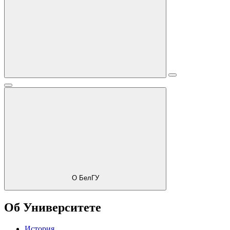
О БелГУ
Об Университете
История