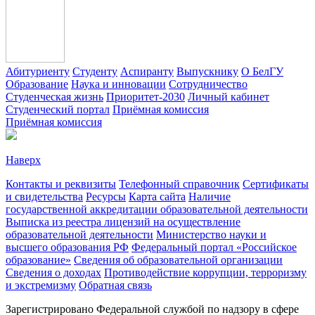
Абитуриенту
Студенту
Аспиранту
Выпускнику
О БелГУ
Образование
Наука и инновации
Сотрудничество
Студенческая жизнь
Приоритет-2030
Личный кабинет
Студенческий портал
Приёмная комиссия
Приёмная комиссия
Наверх
Контакты и реквизиты
Телефонный справочник
Сертификаты
и свидетельства
Ресурсы
Карта сайта
Наличие
государственной аккредитации образовательной деятельности
Выписка из реестра лицензий на осуществление
образовательной деятельности
Министерствo науки и
высшего образования РФ
Федеральный портал «Российское
образование»
Сведения об образовательной организации
Сведения о доходах
Противодействие коррупции, терроризму
и экстремизму
Обратная связь
Зарегистрировано Федеральной службой по надзору в сфере