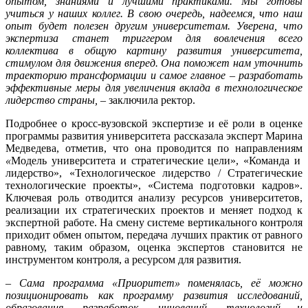
опытом, знаниями и лучшими практиками. Мы готовы
учиться у наших коллег. В свою очередь, надеемся, что наш
опыт будет полезен другим университетам. Уверена, что
экспертиза станет триггером для вовлечения всего
коллектива в общую картину развития университета,
стимулом для движения вперед. Она поможет нам уточнить
траекторию трансформации и самое главное – разработать
эффективные меры для увеличения вклада в технологическое
лидерство страны,
– заключила ректор.
Подробнее о кросс-вузовской экспертизе и её роли в оценке
программы развития университета рассказала эксперт Марина
Медведева, отметив, что она проводится по направлениям
«
Модель университета и стратегические цели», «Команда и
лидерство», «Технологическое лидерство / Стратегические
технологические проекты», «Система подготовки кадров».
Ключевая роль отводится анализу ресурсов университетов,
реализации их стратегических проектов и меняет подход к
экспертной работе. На смену системе вертикального контроля
приходит обмен опытом, передача лучших практик от равного
равному, таким образом, оценка экспертов становится не
инструментом контроля, а ресурсом для развития.
–
Сама программа «Приоритет» поменялась, её можно
позиционировать как программу развития исследований,
образования, разработок, инноваций, технологий и