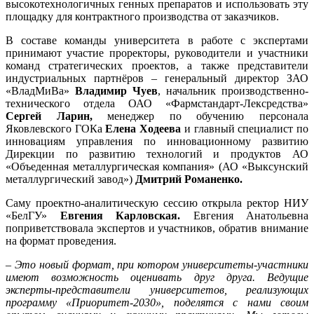
высокотехнологичных генных препаратов и использовать эту
площадку для контрактного производства от заказчиков.
В составе команды университета в работе с экспертами
принимают участие проректоры, руководители и участники
команд стратегических проектов, а также представители
индустриальных партнёров – генеральный директор ЗАО
«ВладМиВа»
Владимир Чуев
, начальник производственно-
технического отдела ОАО «Фармстандарт-Лексредства»
Сергей Ларин,
менеджер по обучению персонала
Яковлевского ГОКа
Елена Ходеева
и главный специалист по
инновациям управления по инновационному развитию
Дирекции по развитию технологий и продуктов АО
«Объеденная металлургическая компания» (АО «Выксунский
металлургический завод»)
Дмитрий Романенко.
Саму проектно-аналитическую сессию открыла ректор НИУ
«БелГУ»
Евгения Карловская.
Евгения Анатольевна
поприветствовала экспертов и участников, обратив внимание
на формат проведения.
–
Это новый формат, при котором университеты-участники
имеют возможность оценивать друг друга. Ведущие
эксперты-представители университетов, реализующих
программу «Приоритет-2030», поделятся с нами своим