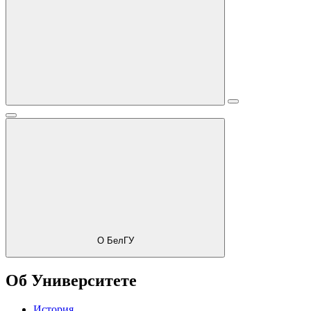
О БелГУ
Об Университете
История