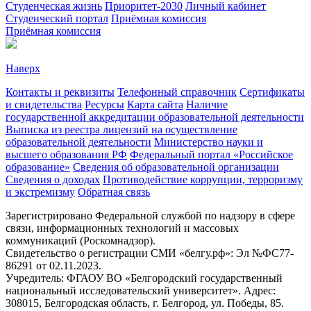
Студенческая жизнь
Приоритет-2030
Личный кабинет
Студенческий портал
Приёмная комиссия
Приёмная комиссия
Наверх
Контакты и реквизиты
Телефонный справочник
Сертификаты
и свидетельства
Ресурсы
Карта сайта
Наличие
государственной аккредитации образовательной деятельности
Выписка из реестра лицензий на осуществление
образовательной деятельности
Министерствo науки и
высшего образования РФ
Федеральный портал «Российское
образование»
Сведения об образовательной организации
Сведения о доходах
Противодействие коррупции, терроризму
и экстремизму
Обратная связь
Зарегистрировано Федеральной службой по надзору в сфере
связи, информационных технологий и массовых
коммуникаций (Роскомнадзор).
Свидетельство о регистрации СМИ «белгу.рф»: Эл №ФС77-
86291 от 02.11.2023.
Учредитель: ФГАОУ ВО «Белгородский государственный
национальный исследовательский университет». Адрес:
308015, Белгородская область, г. Белгород, ул. Победы, 85.