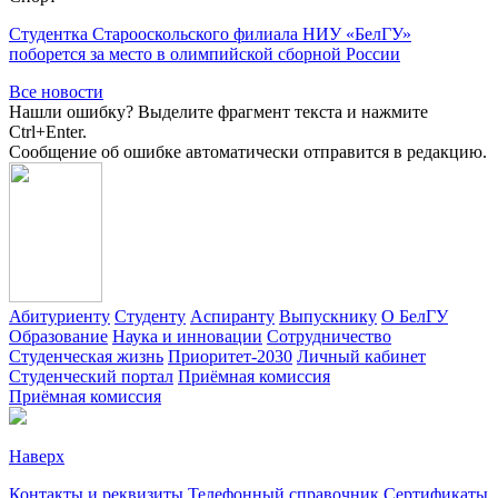
Студентка Старооскольского филиала НИУ «БелГУ»
поборется за место в олимпийской сборной России
Все новости
Нашли ошибку? Выделите фрагмент текста и нажмите
Ctrl+Enter.
Сообщение об ошибке автоматически отправится в редакцию.
Абитуриенту
Студенту
Аспиранту
Выпускнику
О БелГУ
Образование
Наука и инновации
Сотрудничество
Студенческая жизнь
Приоритет-2030
Личный кабинет
Студенческий портал
Приёмная комиссия
Приёмная комиссия
Наверх
Контакты и реквизиты
Телефонный справочник
Сертификаты