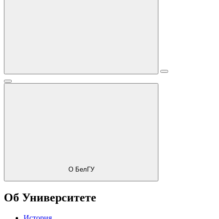
О БелГУ
Об Университете
История