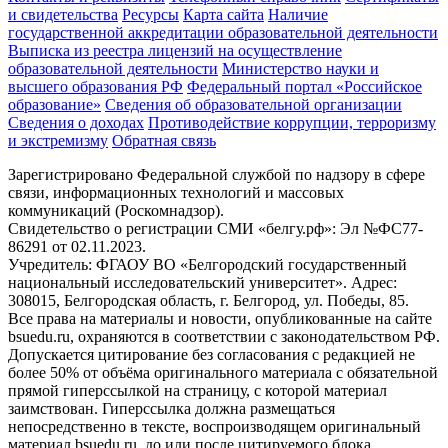
и свидетельства
Ресурсы
Карта сайта
Наличие
государственной аккредитации образовательной деятельности
Выписка из реестра лицензий на осуществление
образовательной деятельности
Министерствo науки и
высшего образования РФ
Федеральный портал «Российское
образование»
Сведения об образовательной организации
Сведения о доходах
Противодействие коррупции, терроризму
и экстремизму
Обратная связь
Зарегистрировано Федеральной службой по надзору в сфере
связи, информационных технологий и массовых
коммуникаций (Роскомнадзор).
Свидетельство о регистрации СМИ «белгу.рф»: Эл №ФС77-
86291 от 02.11.2023.
Учредитель: ФГАОУ ВО «Белгородский государственный
национальный исследовательский университет». Адрес:
308015, Белгородская область, г. Белгород, ул. Победы, 85.
Все права на материалы и новости, опубликованные на сайте
bsuedu.ru, охраняются в соответствии с законодательством РФ.
Допускается цитирование без согласования с редакцией не
более 50% от объёма оригинального материала с обязательной
прямой гиперссылкой на страницу, с которой материал
заимствован. Гиперссылка должна размещаться
непосредственно в тексте, воспроизводящем оригинальный
материал bsuedu.ru, до или после цитируемого блока.