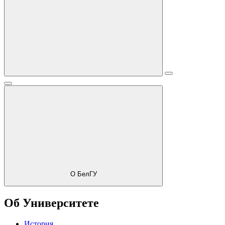
О БелГУ
Об Университете
История