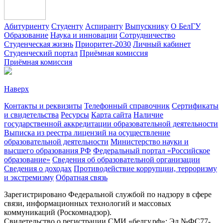
Абитуриенту
Студенту
Аспиранту
Выпускнику
О БелГУ
Образование
Наука и инновации
Сотрудничество
Студенческая жизнь
Приоритет-2030
Личный кабинет
Студенческий портал
Приёмная комиссия
Приёмная комиссия
Наверх
Контакты и реквизиты
Телефонный справочник
Сертификаты
и свидетельства
Ресурсы
Карта сайта
Наличие
государственной аккредитации образовательной деятельности
Выписка из реестра лицензий на осуществление
образовательной деятельности
Министерствo науки и
высшего образования РФ
Федеральный портал «Российское
образование»
Сведения об образовательной организации
Сведения о доходах
Противодействие коррупции, терроризму
и экстремизму
Обратная связь
Зарегистрировано Федеральной службой по надзору в сфере
связи, информационных технологий и массовых
коммуникаций (Роскомнадзор).
Свидетельство о регистрации СМИ «белгу.рф»: Эл №ФС77-