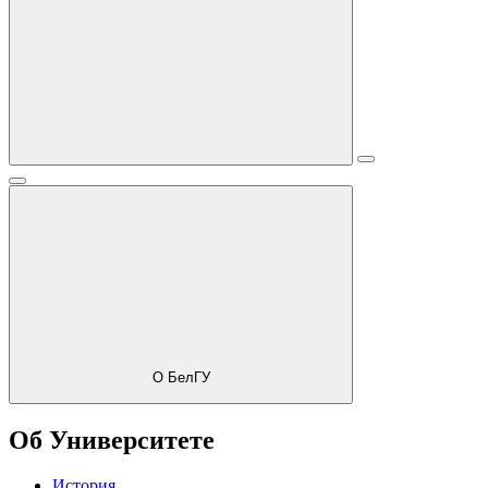
О БелГУ
Об Университете
История