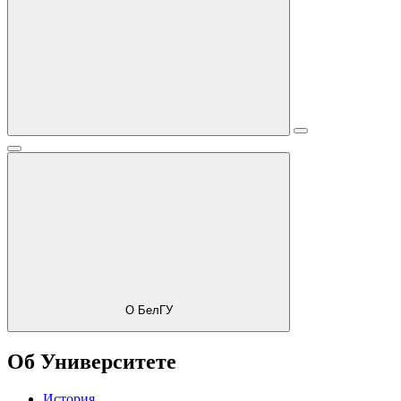
О БелГУ
Об Университете
История