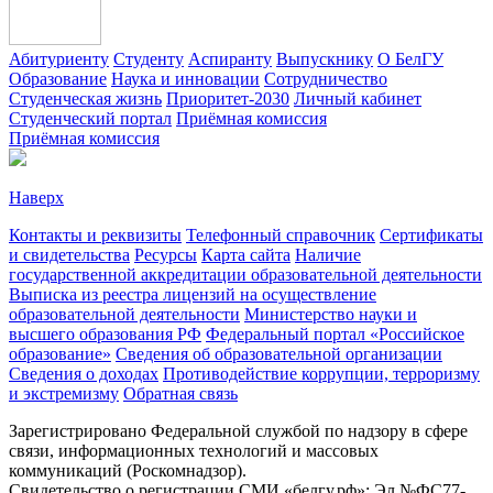
Абитуриенту
Студенту
Аспиранту
Выпускнику
О БелГУ
Образование
Наука и инновации
Сотрудничество
Студенческая жизнь
Приоритет-2030
Личный кабинет
Студенческий портал
Приёмная комиссия
Приёмная комиссия
Наверх
Контакты и реквизиты
Телефонный справочник
Сертификаты
и свидетельства
Ресурсы
Карта сайта
Наличие
государственной аккредитации образовательной деятельности
Выписка из реестра лицензий на осуществление
образовательной деятельности
Министерствo науки и
высшего образования РФ
Федеральный портал «Российское
образование»
Сведения об образовательной организации
Сведения о доходах
Противодействие коррупции, терроризму
и экстремизму
Обратная связь
Зарегистрировано Федеральной службой по надзору в сфере
связи, информационных технологий и массовых
коммуникаций (Роскомнадзор).
Свидетельство о регистрации СМИ «белгу.рф»: Эл №ФС77-