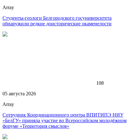
Array
Студенты-геологи Белгородского госуниверситета
обнаружили редкие доисторические окаменелости
108
05 августа 2026
Array
Сотрудник Координационного центра ВПИТИПЭ НИУ
«БелГУ» приняла участие во Всероссийском молодёжном
форуме «Территория смыслов»