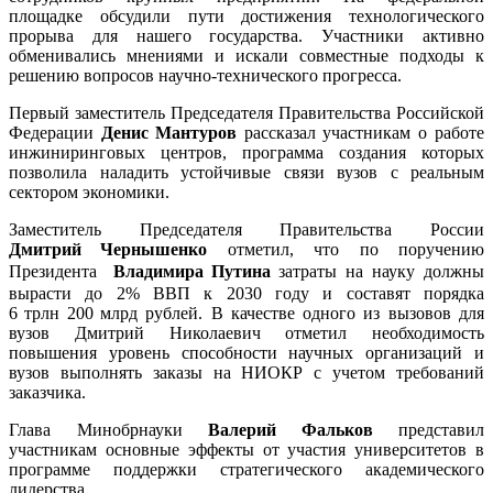
площадке обсудили пути достижения технологического
прорыва для нашего государства. Участники активно
обменивались мнениями и искали совместные подходы к
решению вопросов научно-технического прогресса.
Первый заместитель Председателя Правительства Российской
Федерации
Денис
Мантуров
рассказал участникам о работе
инжиниринговых центров, программа создания которых
позволила наладить устойчивые связи вузов с реальным
сектором экономики.
Заместитель Председателя Правительства России
Дмитрий
Чернышенко
отметил, что по поручению
Президента
Владимира
Путина
затраты на науку должны
вырасти до 2% ВВП к 2030 году и составят порядка
6
трлн
200
млрд рублей. В качестве одного из вызовов для
вузов Дмитрий Николаевич отметил необходимость
повышения уровень способности научных организаций и
вузов выполнять заказы на НИОКР с учетом требований
заказчика.
Глава Минобрнауки
Валерий
Фальков
представил
участникам основные эффекты от участия университетов в
программе поддержки стратегического академического
лидерства.