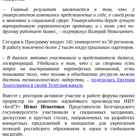
– Главный результат заключается в том, что у
университетов изменилось представление о себе, о своей роли
в экономике и социальной сфере. Университеты берут лучшую
корпоративную управленческую практику, и с ними уже по-
другому работает бизнес,
– подчеркнул Валерий Николаевич.
Сегодня в Программу входит 141 университет из 56 регионов.
В работу вовлечено более 2
тысяч индустриальных партнеров.
–
В диалоге активно участвовали и представители бизнеса,
госкорпораций. Убедилась в том, что с их стороны есть
запрос на выстраивание партнёрских отношений, есть
понимание того, что только в объединении ресурсов можно
достичь технологического лидерства
, –
поделилась Евгения
Анатольевна в своём Телеграм-канале
.
Вместе с ректором активное участие в работе форума принял
проректор по развитию наукоёмкого производства НИУ
«БелГУ»
Игнат Игнатенко
. Представители Белгородского
госуниверситета участвовали в секционных заседаниях,
дискуссиях и круглых столах, направленных на разработку
конкретных предложений и инициатив для укрепления
позиций российского образования и науки в глобальном
масштабе.