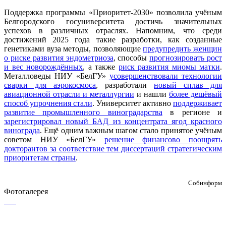
Поддержка программы «Приоритет-2030» позволила учёным
Белгородского госуниверситета достичь значительных
успехов в различных отраслях. Напомним, что среди
достижений 2025 года такие разработки, как созданные
генетиками вуза методы, позволяющие
предупредить женщин
о риске развития эндометриоза
, способы
прогнозировать рост
и вес новорождённых
, а также
риск развития миомы матки
.
Металловеды НИУ «БелГУ»
усовершенствовали технологии
сварки для аэрокосмоса
, разработали
новый сплав для
авиационной отрасли и металлургии
и нашли
более дешёвый
способ упрочнения стали
. Университет активно
поддерживает
развитие промышленного виноградарства
в регионе и
зарегистрировал новый БАД из концентрата ягод красного
винограда
. Ещё одним важным шагом стало принятое учёным
советом НИУ «БелГУ»
решение финансово поощрять
докторантов за соответствие тем диссертаций стратегическим
приоритетам страны
.
Собинформ
Фотогалерея