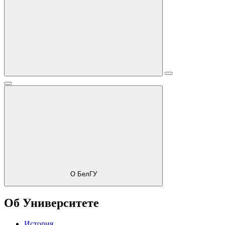
О БелГУ
Об Университете
История