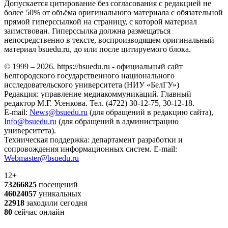
Допускается цитирование без согласования с редакцией не
более 50% от объёма оригинального материала с обязательной
прямой гиперссылкой на страницу, с которой материал
заимствован. Гиперссылка должна размещаться
непосредственно в тексте, воспроизводящем оригинальный
материал bsuedu.ru, до или после цитируемого блока.
© 1999 – 2026. https://bsuedu.ru - официальный сайт
Белгородского государственного национального
исследовательского университета (НИУ «БелГУ»)
Редакция: управление медиакоммуникаций. Главный
редактор М.Г. Усенкова. Тел. (4722) 30-12-75, 30-12-18.
E-mail:
News@bsuedu.ru
(для обращений в редакцию сайта),
Info@bsuedu.ru
(для обращений в администрацию
университета).
Техническая поддержка: департамент разработки и
сопровождения информационных систем. E-mail:
Webmaster@bsuedu.ru
12+
73266825
посещений
46024057
уникальных
22918
заходили сегодня
80
сейчас онлайн