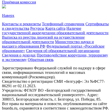
Приёмная комиссия
Наверх
Контакты и реквизиты
Телефонный справочник
Сертификаты
и свидетельства
Ресурсы
Карта сайта
Наличие
государственной аккредитации образовательной деятельности
Выписка из реестра лицензий на осуществление
образовательной деятельности
Министерствo науки и
высшего образования РФ
Федеральный портал «Российское
образование»
Сведения об образовательной организации
Сведения о доходах
Противодействие коррупции, терроризму
и экстремизму
Обратная связь
Зарегистрировано Федеральной службой по надзору в сфере
связи, информационных технологий и массовых
коммуникаций (Роскомнадзор).
Свидетельство о регистрации СМИ «белгу.рф»: Эл №ФС77-
86291 от 02.11.2023.
Учредитель: ФГАОУ ВО «Белгородский государственный
национальный исследовательский университет». Адрес:
308015, Белгородская область, г. Белгород, ул. Победы, 85.
Все права на материалы и новости, опубликованные на сайте
bsuedu.ru, охраняются в соответствии с законодательством РФ.