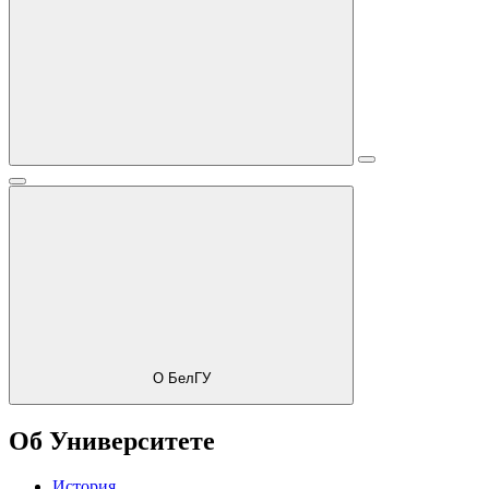
О БелГУ
Об Университете
История