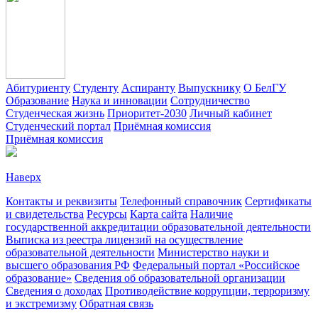
Абитуриенту
Студенту
Аспиранту
Выпускнику
О БелГУ
Образование
Наука и инновации
Сотрудничество
Студенческая жизнь
Приоритет-2030
Личный кабинет
Студенческий портал
Приёмная комиссия
Приёмная комиссия
Наверх
Контакты и реквизиты
Телефонный справочник
Сертификаты
и свидетельства
Ресурсы
Карта сайта
Наличие
государственной аккредитации образовательной деятельности
Выписка из реестра лицензий на осуществление
образовательной деятельности
Министерствo науки и
высшего образования РФ
Федеральный портал «Российское
образование»
Сведения об образовательной организации
Сведения о доходах
Противодействие коррупции, терроризму
и экстремизму
Обратная связь