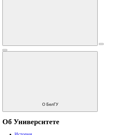
О БелГУ
Об Университете
История