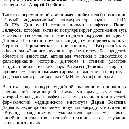
степени стал
Андрей Олейник
.
Также на церемонии объявили имена победителей номинации
«Самый медиаактивный популяризатор науки в НИУ
«БелГУ». Диплом III степени получил профессор
Павел
Голеусов
, который активно популяризирует достижения вуза
в области геоэкологии и мониторинга окружающей среды.
Диплом II степени вручили кандидату исторических наук
Сергею Прокопенко
, признанному Всероссийским
обществом «Знание» лучшим просветителем Белгородской
области и известному активным участием в дискуссиях о
фальсификации истории. Диплома I степени удостоен
кандидат биологических наук
Алексей Дейкин
, который в
прошедшем году прокомментировал и выступил экспертом в
федеральных и региональных СМИ по 25 инфоповодам.
В этом году конкурс медийной активности пополнился
специальной номинацией «Наука молодых», лауреатом в
которой стала доцент кафедры фармакологии и клинической
фармакологии медицинского института
Дарья Костина
.
Дарья Александровна также получила награду в номинации
«Команда созидания» как руководитель проекта «Разработка
линейки препаратов генной терапии для регуляции
репарации тканей».