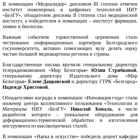
В номинации «Медиалидер» дипломом III степени отмечен
институт инженерных и цифровых технологий НИУ
«БелГУ», обладателем диплома II степени стал медицинский
институт, а победителем в номинации – институт фармации,
химии и биологии.
Важным событием торжественной церемонии стало
чествование информационных партнёров Белгородского
госуниверситета, активно помогающих вузу делать науку
частью большой медиакартины региона и страны.
Благодарственные письма вручили генеральному директору
телерадиокомпании «Мир Белогорья»
Юлии Стрябковой
,
генеральному директору Издательского дома «Мир
Белогорья»
Елене Дацковской
и директору ГТРК «Белгород»
Надежде Христовой
.
Обладателями награды в номинации
«Инновация года
» стали
инженер центра коллективного пользования «Технологии и
Материалы НИУ «БелГУ»
Николай Коваль
, в числе
разработок которого – уникальное оборудование для
деформационно-термической обработки и изготовления
инструмента из высокопрочных сталей.
В номинации «Наука в искусстве» победила доцент кафедры