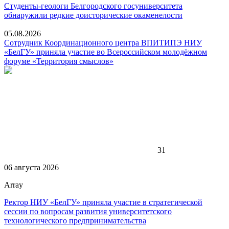
Студенты-геологи Белгородского госуниверситета
обнаружили редкие доисторические окаменелости
05.08.2026
Сотрудник Координационного центра ВПИТИПЭ НИУ
«БелГУ» приняла участие во Всероссийском молодёжном
форуме «Территория смыслов»
31
06 августа 2026
Array
Ректор НИУ «БелГУ» приняла участие в стратегической
сессии по вопросам развития университетского
технологического предпринимательства