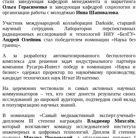
стали заведующая кафедрой менеджмента и маркетинга
Ольга Герасименко
и заведующая кафедрой социологии и
организации работы с молодёжью
Инна Шаповалова
.
Участник международной коллаборации Darkside, старший
научный сотрудник Лаборатории перспективных
радиационных исследований и технологий НИУ «БелГУ»
Андрей Олейник
стал победителем номинации «Наука без
границ».
А за разработку автоматизированного беспилотного
комплекса для решения задач индустриального партнёра
компании Русагро-Инвест победу в номинации «Наука и
бизнес» одержал проректор по наукоёмкому производству,
кандидат технических наук Игнат Игнатенко.
На церемонии чествовали и самых активных научных
коммуникаторов – тех, кто смог донести результаты своих
исследований до широкой аудитории, подтвердив свой вклад
в популяризацию научных знаний.
В номинации «Самый медиаактивный эксперт-ученый»
дипломом III степени награждён
Владимир Михелёв
,
который возглавляет команду исследователей института
инженерных и цифровых технологий. Диплом II степени
получил
Михаил Покровский
, а обладателем диплома I