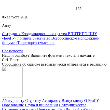
133
05 августа 2026
Array
Сотрудник Координационного центра ВПИТИПЭ НИУ
«БелГУ» приняла участие во Всероссийском молодёжном
форуме «Территория смыслов»
Все новости
Нашли ошибку? Выделите фрагмент текста и нажмите
Ctrl+Enter.
Сообщение об ошибке автоматически отправится в редакцию.
Абитуриенту
Студенту
Аспиранту
Выпускнику
О БелГУ
Образование
Наука и инновации
Сотрудничество
Студенческая жизнь
Приоритет-2030
Личный кабинет