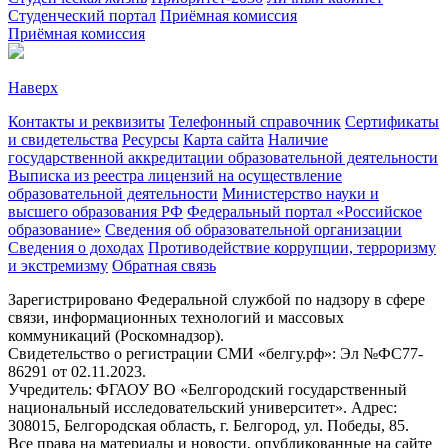
Студенческий портал
Приёмная комиссия
Приёмная комиссия
Наверх
Контакты и реквизиты
Телефонный справочник
Сертификаты
и свидетельства
Ресурсы
Карта сайта
Наличие
государственной аккредитации образовательной деятельности
Выписка из реестра лицензий на осуществление
образовательной деятельности
Министерствo науки и
высшего образования РФ
Федеральный портал «Российское
образование»
Сведения об образовательной организации
Сведения о доходах
Противодействие коррупции, терроризму
и экстремизму
Обратная связь
Зарегистрировано Федеральной службой по надзору в сфере
связи, информационных технологий и массовых
коммуникаций (Роскомнадзор).
Свидетельство о регистрации СМИ «белгу.рф»: Эл №ФС77-
86291 от 02.11.2023.
Учредитель: ФГАОУ ВО «Белгородский государственный
национальный исследовательский университет». Адрес:
308015, Белгородская область, г. Белгород, ул. Победы, 85.
Все права на материалы и новости, опубликованные на сайте