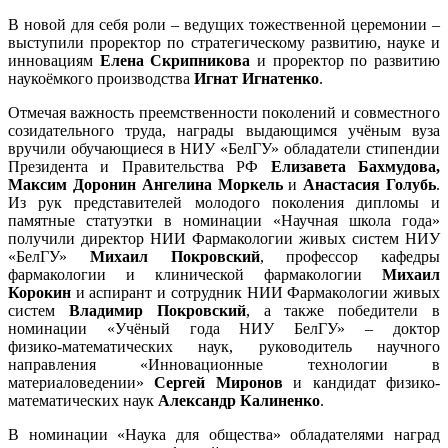
В новой для себя роли – ведущих тожественной церемонии –
выступили проректор по стратегическому развитию, науке и
инновациям
Елена Скрипникова
и проректор по развитию
наукоёмкого производства
Игнат Игнатенко
.
Отмечая важность преемственности поколений и совместного
созидательного труда, награды выдающимся учёным вуза
вручили обучающиеся в НИУ «БелГУ» обладатели стипендии
Президента и Правительства РФ
Елизавета Бахмудова,
Максим Доронин Ангелина Моркель
и
Анастасия Голубь
.
Из рук представителей молодого поколения дипломы и
памятные статуэтки в номинации «Научная школа года»
получили директор НИИ Фармакологии живых систем НИУ
«БелГУ»
Михаил Покровский
, профессор кафедры
фармакологии и клинической фармакологии
Михаил
Корокин
и аспирант и сотрудник НИИ Фармакологии живых
систем
Владимир Покровский
, а также победители в
номинации «Учёный года НИУ БелГУ» – доктор
физико‑математических наук, руководитель научного
направления «Инновационные технологии в
материаловедении»
Сергей Миронов
и кандидат физико-
математических наук
Александр Калиненко
.
В номинации «Наука для общества» обладателями наград