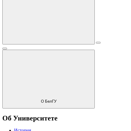
О БелГУ
Об Университете
История