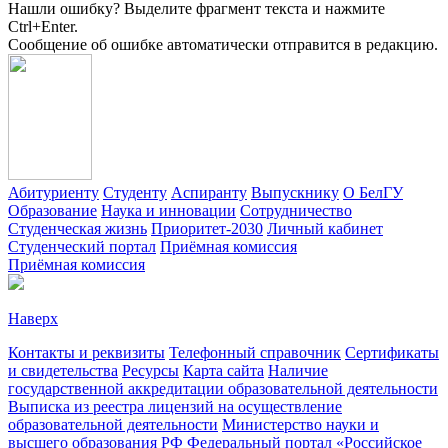
Нашли ошибку? Выделите фрагмент текста и нажмите
Ctrl+Enter.
Сообщение об ошибке автоматически отправится в редакцию.
Абитуриенту
Студенту
Аспиранту
Выпускнику
О БелГУ
Образование
Наука и инновации
Сотрудничество
Студенческая жизнь
Приоритет-2030
Личный кабинет
Студенческий портал
Приёмная комиссия
Приёмная комиссия
Наверх
Контакты и реквизиты
Телефонный справочник
Сертификаты
и свидетельства
Ресурсы
Карта сайта
Наличие
государственной аккредитации образовательной деятельности
Выписка из реестра лицензий на осуществление
образовательной деятельности
Министерствo науки и
высшего образования РФ
Федеральный портал «Российское