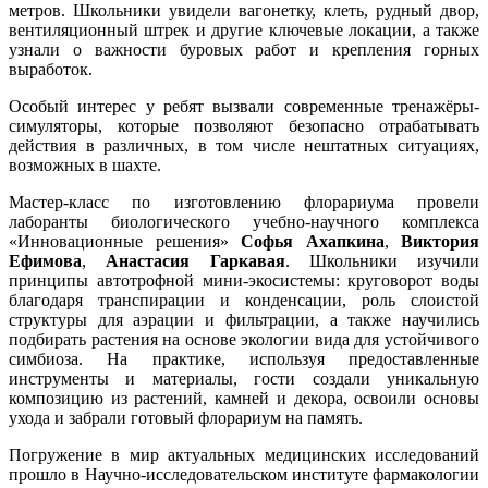
метров. Школьники увидели вагонетку, клеть, рудный двор,
вентиляционный штрек и другие ключевые локации, а также
узнали о важности буровых работ и крепления горных
выработок.
Особый интерес у ребят вызвали современные тренажёры-
симуляторы, которые позволяют безопасно отрабатывать
действия в различных, в том числе нештатных ситуациях,
возможных в шахте.
Мастер-класс по изготовлению флорариума провели
лаборанты биологического учебно-научного комплекса
«Инновационные решения»
Софья Ахапкина
,
Виктория
Ефимова
,
Анастасия Гаркавая
. Школьники изучили
принципы автотрофной мини-экосистемы: круговорот воды
благодаря транспирации и конденсации, роль слоистой
структуры для аэрации и фильтрации, а также научились
подбирать растения на основе экологии вида для устойчивого
симбиоза. На практике, используя предоставленные
инструменты и материалы, гости создали уникальную
композицию из растений, камней и декора, освоили основы
ухода и забрали готовый флорариум на память.
Погружение в мир актуальных медицинских исследований
прошло в Научно-исследовательском институте фармакологии