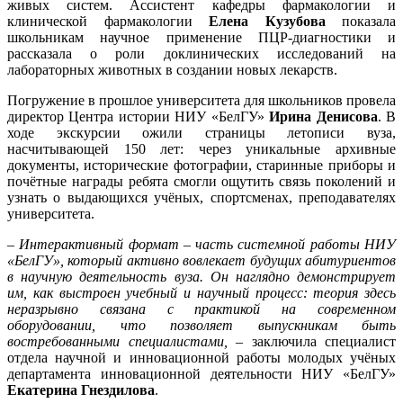
живых систем. Ассистент кафедры фармакологии и
клинической фармакологии
Елена Кузубова
показала
школьникам научное применение ПЦР-диагностики и
рассказала о роли доклинических исследований на
лабораторных животных в создании новых лекарств.
Погружение в прошлое университета для школьников провела
директор Центра истории НИУ «БелГУ»
Ирина Денисова
. В
ходе экскурсии ожили страницы летописи вуза,
насчитывающей 150 лет: через уникальные архивные
документы, исторические фотографии, старинные приборы и
почётные награды ребята смогли ощутить связь поколений и
узнать о выдающихся учёных, спортсменах, преподавателях
университета.
–
Интерактивный формат – часть системной работы НИУ
«БелГУ», который активно вовлекает будущих абитуриентов
в научную деятельность вуза. Он наглядно демонстрирует
им, как выстроен учебный и научный процесс: теория здесь
неразрывно связана с практикой на современном
оборудовании, что позволяет выпускникам быть
востребованными специалистами,
– заключила специалист
отдела научной и инновационной работы молодых учёных
департамента инновационной деятельности НИУ «БелГУ»
Екатерина Гнездилова
.