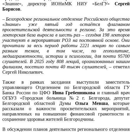
«Знание», директор ИОНиМК НИУ «БелГУ»
Сергей
Борисов
.
– Белгородское региональное отделение Российского общества
«Знание» уже пятый год остаётся флагманом
просветительской деятельности в регионе. За это время
лекторская база выросла в шесть раз – сегодня 198 лекторов
участвуют в мероприятиях РОЗ на постоянной основе. Они
прочитали за весь период работы 2221 лекцию по самым
разным темам, в том числе, по геополитике,
медиаграмотности, истории и психологии, для почти 95700
слушателей. В 2025 году 808 лекций, организованных нашим
филиалом, посетило почти 40 тысяч слушателей, –
отметил
Сергей Николаевич.
Также в рамках заседания выступили заместитель
управляющего Отделением по Белгородской области ГУ
Банка России по ЦФО
Инна Гребенникова
и главный врач
ОГБУЗ «Городская больница №2 г. Белгорода, депутат
Белгородской областной Думы
Ольга Мевша
, которые
рассказали о важности просветительских мероприятий,
направленных на повышение финансовой грамотности и
сохранение здоровья жителей Белгородчины.
В обсуждении планов деятельности регионального отделения