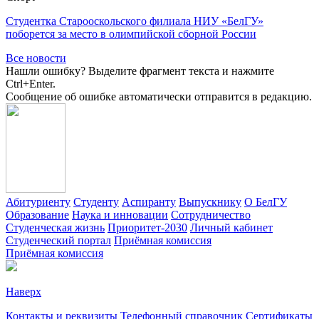
Студентка Старооскольского филиала НИУ «БелГУ»
поборется за место в олимпийской сборной России
Все новости
Нашли ошибку? Выделите фрагмент текста и нажмите
Ctrl+Enter.
Сообщение об ошибке автоматически отправится в редакцию.
Абитуриенту
Студенту
Аспиранту
Выпускнику
О БелГУ
Образование
Наука и инновации
Сотрудничество
Студенческая жизнь
Приоритет-2030
Личный кабинет
Студенческий портал
Приёмная комиссия
Приёмная комиссия
Наверх
Контакты и реквизиты
Телефонный справочник
Сертификаты