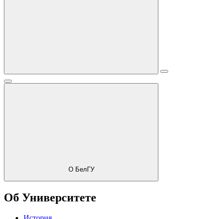
О БелГУ
Об Университете
История