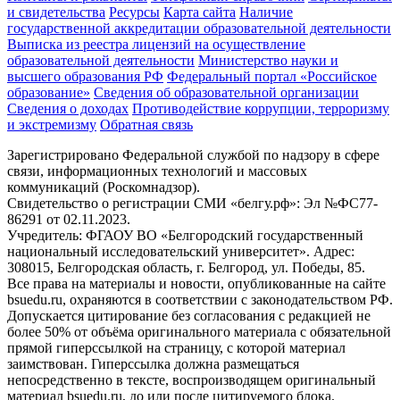
и свидетельства
Ресурсы
Карта сайта
Наличие
государственной аккредитации образовательной деятельности
Выписка из реестра лицензий на осуществление
образовательной деятельности
Министерствo науки и
высшего образования РФ
Федеральный портал «Российское
образование»
Сведения об образовательной организации
Сведения о доходах
Противодействие коррупции, терроризму
и экстремизму
Обратная связь
Зарегистрировано Федеральной службой по надзору в сфере
связи, информационных технологий и массовых
коммуникаций (Роскомнадзор).
Свидетельство о регистрации СМИ «белгу.рф»: Эл №ФС77-
86291 от 02.11.2023.
Учредитель: ФГАОУ ВО «Белгородский государственный
национальный исследовательский университет». Адрес:
308015, Белгородская область, г. Белгород, ул. Победы, 85.
Все права на материалы и новости, опубликованные на сайте
bsuedu.ru, охраняются в соответствии с законодательством РФ.
Допускается цитирование без согласования с редакцией не
более 50% от объёма оригинального материала с обязательной
прямой гиперссылкой на страницу, с которой материал
заимствован. Гиперссылка должна размещаться
непосредственно в тексте, воспроизводящем оригинальный
материал bsuedu.ru, до или после цитируемого блока.