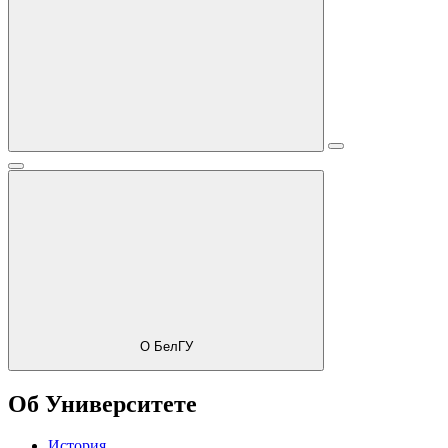
О БелГУ
Об Университете
История