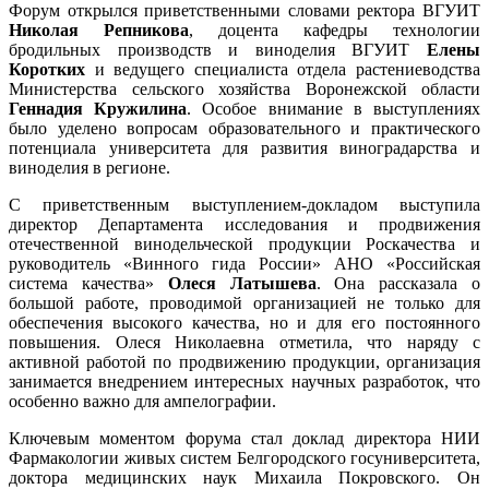
Форум открылся приветственными словами ректора ВГУИТ
Николая Репникова
, доцента кафедры технологии
бродильных производств и виноделия ВГУИТ
Елены
Коротких
и ведущего специалиста отдела растениеводства
Министерства сельского хозяйства Воронежской области
Геннадия Кружилина
. Особое внимание в выступлениях
было уделено вопросам образовательного и практического
потенциала университета для развития виноградарства и
виноделия в регионе.
С приветственным выступлением-докладом выступила
директор Департамента исследования и продвижения
отечественной винодельческой продукции Роскачества и
руководитель «Винного гида России» АНО «Российская
система качества»
Олеся Латышева
. Она рассказала о
большой работе, проводимой организацией не только для
обеспечения высокого качества, но и для его постоянного
повышения. Олеся Николаевна отметила, что наряду с
активной работой по продвижению продукции, организация
занимается внедрением интересных научных разработок, что
особенно важно для ампелографии.
Ключевым моментом форума стал доклад директора НИИ
Фармакологии живых систем Белгородского госуниверситета,
доктора медицинских наук Михаила Покровского. Он