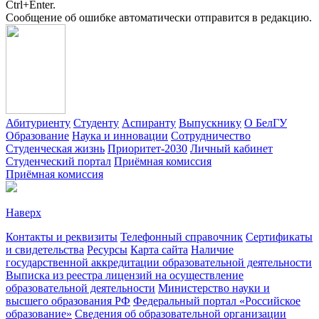
Ctrl+Enter.
Сообщение об ошибке автоматически отправится в редакцию.
Абитуриенту
Студенту
Аспиранту
Выпускнику
О БелГУ
Образование
Наука и инновации
Сотрудничество
Студенческая жизнь
Приоритет-2030
Личный кабинет
Студенческий портал
Приёмная комиссия
Приёмная комиссия
Наверх
Контакты и реквизиты
Телефонный справочник
Сертификаты
и свидетельства
Ресурсы
Карта сайта
Наличие
государственной аккредитации образовательной деятельности
Выписка из реестра лицензий на осуществление
образовательной деятельности
Министерствo науки и
высшего образования РФ
Федеральный портал «Российское
образование»
Сведения об образовательной организации