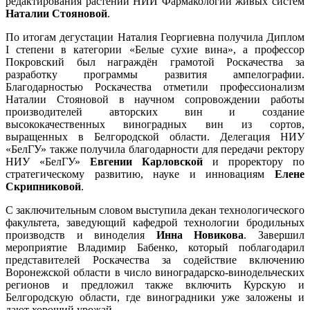
редактирования растений НИИ Фармакологии живых систем
Наталии Стояновой
.
По итогам дегустации Наталия Георгиевна получила Диплом
I степени в категории «Белые сухие вина», а профессор
Покровский был награждён грамотой Роскачества за
разработку программы развития ампелографии.
Благодарностью Роскачества отметили профессионализм
Наталии Стояновой в научном сопровождении работы
производителей авторских вин и создание
высококачественных виноградных вин из сортов,
выращенных в Белгородской области. Делегация НИУ
«БелГУ» также получила благодарности для передачи ректору
НИУ «БелГУ»
Евгении Карловской
и проректору по
стратегическому развитию, науке и инновациям
Елене
Скрипниковой
.
С заключительным словом выступила декан технологического
факультета, заведующий кафедрой технологии бродильных
производств и виноделия
Инна Новикова
. Завершил
мероприятие Владимир Бабенко, который поблагодарил
представителей Роскачества за содействие включению
Воронежской области в число виноградарско-винодельческих
регионов и предложил также включить Курскую и
Белгородскую области, где виноградники уже заложены и
дают хороший урожай.