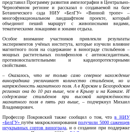
представил Программу развития ампелографии в Центрально-
Чернозёмном регионе и рассказал о создаваемой на базе
Ботанического сада НИУ «БелГУ» «Винной тропе» –
многофункциональном ландшафтном проекте, который
объединит пеший маршрут с живописными видами,
тематическими локациями и зонами отдыха.
Особое внимание участников привлекли результаты
экспериментов учёных института, которые изучили влияние
магнитного поля на содержание в винограде стильбенов –
мощных растительных полифенолов с антиоксидантным,
противовоспалительными и кардиопротекторными
свойствами.
– Оказалось, что не только само северное нахождение
виноградника увеличивает количество стильбенов, но и
напряжённость магнитного поля. А в Курском и Белгородском
регионах она до 10 раз выше, чем в Крыму и на Кавказе. И
содержание стильбенов при высокой напряжённости
магнитного поля в пять раз выше, –
подчеркнул Михаил
Владимирович.
Профессор Покровский также сообщил о том, что
в НИУ
«БелГУ»
путём микроклонирования
получили 5000 саженцев
неукрывных сортов винограда
, и о создании при поддержке