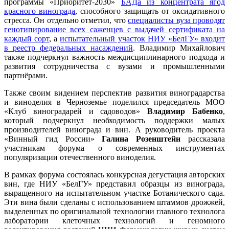
программы «Приоритет-2030»
БАДа из концентрата ягод
красного винограда
, способного защищать от оксидативного
стресса. Он отдельно отметил, что
специалисты вуза проводят
генотипирование всех саженцев с выдачей сертификата на
каждый сорт
, а
испытательный участок НИУ «БелГУ» входит
в реестр федеральных насаждений
. Владимир Михайлович
также подчеркнул важность междисциплинарного подхода и
развития сотрудничества с вузами и промышленными
партнёрами.
Также своим видением перспектив развития виноградарства
и виноделия в Черноземье поделился председатель МОО
«Клуб виноградарей и садоводов»
Владимир Бабенко
,
который подчеркнул необходимость поддержки малых
производителей винограда и вин. А руководитель проекта
«Винный гид России»
Галина Розенштейн
рассказала
участникам форума о современных инструментах
популяризации отечественного виноделия.
В рамках форума состоялась конкурсная дегустация авторских
вин, где НИУ «БелГУ» представил образцы из винограда,
выращенного на испытательном участке Ботанического сада.
Эти вина были сделаны с использованием штаммов дрожжей,
выделенных по оригинальной технологии главного технолога
лаборатории клеточных технологий и геномного